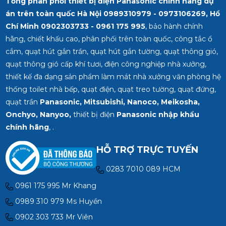
Tổng phân phối thiết bị điện Panasonic chính hãng dự
án trên toàn quốc Hà Nội 0989310979 - 0973106269, Hồ
Chí Minh
0902303733 - 0961 175 995
, bảo hành chính
hãng, chiết khấu cao, phân phối trên toàn quốc, công tắc ổ
cắm, quạt hút gắn trần, quạt hút gắn tường, quạt thông gió,
quạt thông gió cấp khí tươi, điện công nghiệp nhà xưởng,
thiết kế đa dạng sản phẩm làm mát nhà xưởng văn phòng hệ
thống toilet nhà bếp, quạt điện, quạt treo tường, quạt đứng,
quạt trần
Panasonic, Mitsubishi, Nanoco, Meikosha,
Onchyo, Nanyoo,
thiết bị điện
Panasonic nhập khẩu
chính hãng
, .
HỖ TRỢ TRỰC TUYẾN
0283 7010 089 HCM
0961 175 995 Mr Khang
0989 310 979 Ms Huyền
0902 303 733 Mr Viên