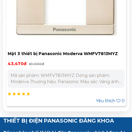
Mặt 3 thiết bị Panasonic Moderva WMFV7813MYZ
43,470đ
69,000đ
Mã sản phẩm: WMFV7813MYZ Dòng sản phẩm:
Moderva Thương hiệu: Panasonic Màu sắc: Vàng ánh
kim Điện áp: 220 - 240V Tiêu chuẩn: IEC 60669-1 Bảo
Hành Chính Hãng 12 Tháng Liên hệ chúng tôi để nhận
báo giá tốt nhất cho dự án. Miền Bắc : 0989 310
Yêu thích
0
979 – 0973 106 269 Miền Nam: 0902 303 733 – 0945
332 980
THIẾT BỊ ĐIỆN PANASONIC ĐĂNG KHOA