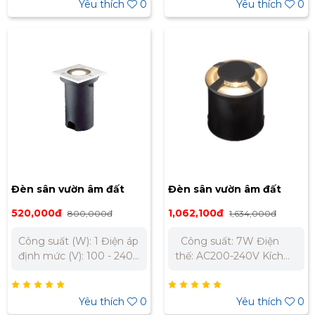
(ánh sáng vàng) Điện áp:
105mm Kích thước
Yêu thích
0
Yêu thích
0
200 ~ 240V Độ hoàn
khoét lỗ: Ø103mm
màu (CRI): Ra82 Cấp
Trọng lượng: 0.97kg
bảo vệ: IP67 Kích thước
Quang thông: 597lm –
(ØxH): 125 x 140 mm
CRI: Ra81 IP: 67 Ánh
Kích thước lỗ khoét
sáng vàng: 3000K Chất
(ØxH): 117 x 117 mm
liệu: thép không gỉ
Trọng lượng: 1.3 kg Chất
liệu: Nhôm đúc màu
xám đậm
Đèn sân vườn âm đất
Đèn sân vườn âm đất
ngoài trời Nanoco 1W
ngoài trời Nanoco 7W
520,000đ
1,062,100đ
800,000đ
1,634,000đ
ánh sáng vàng NGL2292
ánh sáng vàng NGL1214
Công suất (W): 1 Điện áp
Công suất: 7W Điện
định mức (V): 100 - 240 /
thế: AC200-240V Kích
50Hz Kích thước (mm):
thước: Ø125 x H140mm
L67xW67xH117 Kích
Trọng lượng: 1.3kg
thước khoét lỗ (mm):
Quang thông: 67lm –
Yêu thích
0
Yêu thích
0
Ø63xH117 Trọng lượng
CRI: Ra82 Chỉ số bảo vệ: