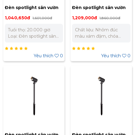
Đèn spotlight sân vườn
Đèn spotlight sân vườn
Nanoco 6W ánh sáng
Nanoco 20W ánh sáng
1,040,650đ
1,209,000đ
1,601,000đ
1,860,000đ
vàng NSP2862
vàng NSP1679
Tuổi thọ: 20.000 giờ
Chất liệu: Nhôm đúc
Loại: Đèn spotlight sân
màu xám đậm, chóa
vườn LED Công suất:
đèn thủy tinh trong,
6W(3x2W COB)/ AC200-
chân cắm nhựa đen
240V~50Hz Kích thước:
Điện thế sử dụng:
Yêu thích
0
Yêu thích
0
L83xW107xH380mm
AC200-240V~50Hz
Trọng lượng: 0.79kg
Công suất: 20W Kích
Quang thông: 360lm
thước: W120 x H520mm
CRI: Ra80 PF: 0.81 IP:
Trọng lượng: 1.38kg Màu
65 Chất liệu: Nhôm đúc
ánh sáng: Ánh sáng
màu xám đậm, chóa
vàng 3000K Quang
đèn thủy tinh trong,
thông: 934lm PF: 0.99
chân cắm nhựa đen Góc
CRI: Ra82 Chỉ số bảo vệ:
chiếu: 24° Màu ánh
IP65 Góc chiếu: 41° Tuổi
sáng: Vàng 3000K
thọ: 20.000 giờ
Đèn spotlight sân vườn
Đèn spotlight sân vườn