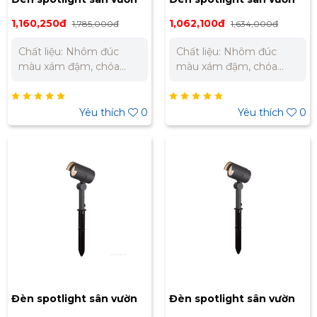
Nanoco 15W ánh sáng
Nanoco 10W ánh sáng
1,160,250đ
1,062,100đ
1,785,000đ
1,634,000đ
vàng NSP1676
vàng NSP1673
Chất liệu: Nhôm đúc
Chất liệu: Nhôm đúc
màu xám đậm, chóa
màu xám đậm, chóa
đèn thủy tinh trong,
đèn thủy tinh trong,
chân cắm nhựa đen
chân cắm nhựa đen
Điện thế sử dụng:
Điện thế sử dụng:
Yêu thích
0
Yêu thích
0
AC200-240V~50Hz
AC200-240V~50Hz
Công suất: 15W Kích
Công suất: 10W Kích
thước: W120 x H520mm
thước: W120 x H520mm
Trọng lượng: 1.38kg Màu
Trọng lượng: 1.38kg Màu
ánh sáng: Ánh sáng
ánh sáng: Ánh sáng
vàng 3000K Quang
vàng 3000K Quang
thông: 934lm PF: 0.99
thông: 613lm PF: 0.99
CRI: Ra82 Chỉ số bảo vệ:
CRI: Ra82 Chỉ số bảo vệ:
IP65 Góc chiếu: 41° Tuổi
IP65 Góc chiếu: 41° Tuổi
thọ: 20.000 giờ
thọ: 20.000 giờ
Đèn spotlight sân vườn
Đèn spotlight sân vườn
Nanoco 20W ánh sáng
Nanoco 15W ánh sáng