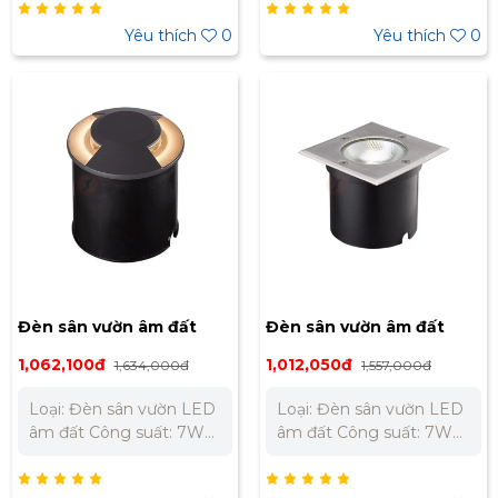
AC200-240V - 50Hz
AC200-240V - 50Hz
Công suất: 8W Kích
Công suất: 3W Kích
Yêu thích
0
Yêu thích
0
thước: L160 x W31 x
thước: L95 x W31 x
H160mm Trọng lượng:
H95mm Trọng lượng:
0.7kg Quang thông:
0.7kg Quang thông:
450lm CRI: Ra83 PF: 0.5
133lm CRI: Ra83 PF: 0.5
Góc chiếu: 53°
Góc chiếu: 52°
Đèn sân vườn âm đất
Đèn sân vườn âm đất
ngoài trời Nanoco 7W
ngoài trời Nanoco 7W
1,062,100đ
1,012,050đ
1,634,000đ
1,557,000đ
ánh sáng vàng NGL1212
ánh sáng vàng NGL2642
Loại: Đèn sân vườn LED
Loại: Đèn sân vườn LED
âm đất Công suất: 7W
âm đất Công suất: 7W
Quang thông: 135 Lm
Điện áp: AC200–240V
Nhiệt độ màu: 3000K
Kích thước: 125 x 125 x