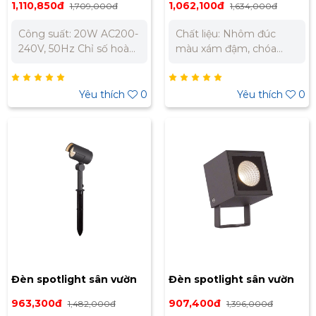
1,110,850đ
1,062,100đ
1,709,000đ
1,634,000đ
vàng NSP1669
vàng NSP1666
Công suất: 20W AC200-
Chất liệu: Nhôm đúc
240V, 50Hz Chỉ số hoàn
màu xám đậm, chóa
màu: Ra82 Chỉ số quang
đèn thủy tinh trong,
thông: 1283 (Lm) Ánh
chân cắm nhựa đen
sáng: vàng 3000K Tuổi
Điện thế sử dụng:
Yêu thích
0
Yêu thích
0
thọ bóng đèn: 30.000
AC200-240V~50Hz
giờ PF: 0.99 Góc chiếu:
Công suất: 15W Kích
41º Lớp bảo vệ IP65 Chất
thước: W120 x H210mm
liệu: Nhôm đúc màu
Trọng lượng: 1.1kg Màu
xám đậm, chóa đèn
ánh sáng: Ánh sáng
thủy tinh trong, chân
vàng 3000K Quang
cắm nhựa đen Kích
thông: 934lm PF: 0.99
thước: W120 x H210
CRI: Ra82 Chỉ số bảo vệ:
(mm) Trọng lượng: 1.1 kg
IP65 Góc chiếu: 41° Tuổi
Qui cách đóng gói: 1
thọ: 20.000 giờ
cái/hộp
Đèn spotlight sân vườn
Đèn spotlight sân vườn
Nanoco 10W ánh sáng
Nanoco 10W ánh sáng
963,300đ
907,400đ
1,482,000đ
1,396,000đ