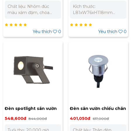
vàng NSP1663
vàng NSP2746
Chất liệu: Nhôm đúc
Kích thước:
màu xám đậm, chóa
L81xW76xH118mm
đèn thủy tinh trong,
Trọng lượng: 0.9kg Ánh
chân cắm nhựa đen
sáng vàng 3000K PF:
Điện thế sử dụng:
0.99 CRI: Ra83 - IP65
Yêu thích
0
Yêu thích
0
AC200-240V~50Hz
Chất liệu: Nhôm đúc
Công suất: 10W Kích
màu xám đậm, chóa
thước: W120 x H210mm
đèn thủy tinh trong,
Trọng lượng: 1.1kg Màu
chân cắm nhựa đen Góc
ánh sáng: Ánh sáng
chiếu: 26°
vàng 3000K Quang
thông: 613lm PF: 0.99
CRI: Ra82 Chỉ số bảo vệ:
IP65 Góc chiếu: 41° Tuổi
thọ: 20.000 giờ
Đèn spotlight sân vườn
Đèn sân vườn chiếu chân
Nanoco 1W ánh sáng
lắp âm Nanoco 1W ánh
548,600đ
401,050đ
844,000đ
617,000đ
vàng NSP1802
sáng vàng NSL2101
Tuổi thọ: 20.000 giờ
Chất liệu: Thân đèn