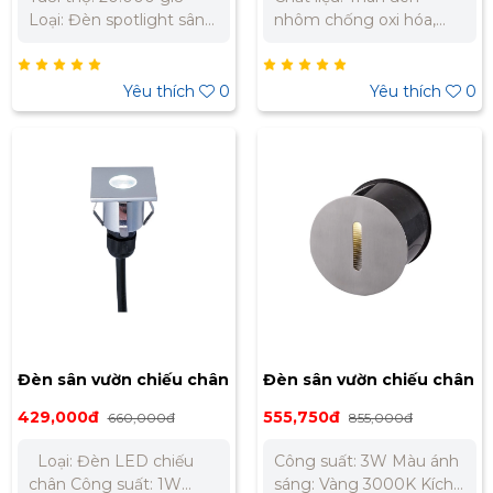
Loại: Đèn spotlight sân
nhôm chống oxi hóa,
vườn LED Công suất:
chóa đèn thủy tinh
1W(1x1W COB)/ AC200-
trong Kiểu dáng: Mặt
240V~50Hz Kích thước:
tròn Màu sắc: Bạc bóng
Yêu thích
0
Yêu thích
0
L40xW40xH40mm
Điện áp hoạt động:
Trọng lượng: 0.18kg
AC200-240V~50Hz
Quang thông: 95lm CRI:
Công suất: 1W Kích
Ra80 PF: 0.45 IP: 65
thước đèn: Ø40 x
Chất liệu: Nhôm đúc
H50mm Kích thước
màu xám đậm, chóa
khoét lỗ: Ø25mm Trọng
đèn thủy tinh trong Góc
lượng: 0.13kg Màu ánh
chiếu: 28° Màu ánh
sáng: Ánh sáng vàng
sáng: Vàng 3000K
3000K Quang thông:
72lm CRI: Ra80 PF: 0.5
Góc chiếu: 20° Chỉ số IP:
IP65 Tuổi thọ: 20.000
Đèn sân vườn chiếu chân
Đèn sân vườn chiếu chân
giờ
lắp âm Nanoco 1W ánh
lắp âm Nanoco 3W ánh
429,000đ
555,750đ
660,000đ
855,000đ
sáng vàng NSL2102
sáng vàng NSL2781
Loại: Đèn LED chiếu
Công suất: 3W Màu ánh
chân Công suất: 1W
sáng: Vàng 3000K Kích