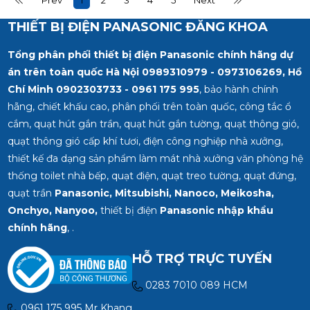
Prev
1
2
3
4
5
Next
Màu ánh sáng: Ánh sáng
24º Lớp bảo vệ IP67
THIẾT BỊ ĐIỆN PANASONIC ĐĂNG KHOA
vàng 3000K Chất liệu:
Chất liệu: Nhôm đúc
Nhôm đúc màu đen,
màu xám đậm, chóa
Tổng phân phối thiết bị điện Panasonic chính hãng dự
chóa đèn nhựa trong
đèn thủy tinh trong Kích
Góc chiếu: 110°
thước: L125 x W125 x
án trên toàn quốc Hà Nội 0989310979 - 0973106269, Hồ
H105 (mm) Kích thước
Chí Minh
0902303733 - 0961 175 995
, bảo hành chính
khoét lỗ: Ø103 x H105
hãng, chiết khấu cao, phân phối trên toàn quốc, công tắc ổ
(mm) Trọng lượng: 0.97
cắm, quạt hút gắn trần, quạt hút gắn tường, quạt thông gió,
kg Qui cách đóng gói: 1
quạt thông gió cấp khí tươi, điện công nghiệp nhà xưởng,
cái/hộp
thiết kế đa dạng sản phẩm làm mát nhà xưởng văn phòng hệ
thống toilet nhà bếp, quạt điện, quạt treo tường, quạt đứng,
quạt trần
Panasonic, Mitsubishi, Nanoco, Meikosha,
Onchyo, Nanyoo,
thiết bị điện
Panasonic nhập khẩu
chính hãng
, .
HỖ TRỢ TRỰC TUYẾN
0283 7010 089 HCM
0961 175 995 Mr Khang