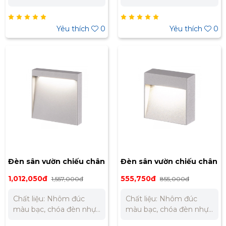
Điện áp: 200 ~ 240V AC
thước đèn: Ø95 x H81
Quang thông: 72 lm
mm Trọng lượng: 0.4 kg
Nhiệt độ màu: 3000K
Kích thước lỗ khoét: Ø92
Yêu thích
0
Yêu thích
0
(ánh sáng vàng) Chỉ số
x D81 mm
hoàn màu (CRI): Ra80
Cấp bảo vệ: IP65 Kích
thước (LxWxH): 40 x 40
x 50 mm Kích thước lỗ
khoét (Ø): 25 mm
Đèn sân vườn chiếu chân
Đèn sân vườn chiếu chân
lắp nổi Nanoco 8W ánh
lắp nổi Nanoco 3W ánh
1,012,050đ
555,750đ
1,557,000đ
855,000đ
sáng vàng NSL1711A
sáng vàng NSL1713A
Chất liệu: Nhôm đúc
Chất liệu: Nhôm đúc
màu bạc, chóa đèn nhựa
màu bạc, chóa đèn nhựa
trong Điện thế sử dụng:
trong Điện thế sử dụng: