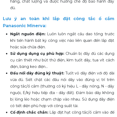
hãng, chất lượng và được hưởng chế độ bảo hành đầy
đủ.
Lưu ý an toàn khi lắp đặt công tắc ổ cắm
Panasonic Minerva:
Ngắt nguồn điện:
Luôn luôn ngắt cầu dao tổng trước
khi tiến hành bất kỳ công việc nào liên quan đến lắp đặt
hoặc sửa chữa điện.
Sử dụng dụng cụ phù hợp:
Chuẩn bị đầy đủ các dụng
cụ cần thiết như bút thử điện, kìm tuốt dây, tua vít cách
điện, băng keo điện...
Đấu nối dây đúng kỹ thuật:
Tuốt vỏ dây điện với độ dài
vừa đủ. Siết chặt các đầu nối dây vào đúng vị trí trên
công tắc/ổ cắm (thường có ký hiệu L - dây nóng, N - dây
nguội, E/ký hiệu tiếp địa - dây đất). Đảm bảo dây không
bị lỏng lẻo hoặc chạm chập vào nhau. Sử dụng dây điện
có tiết diện phù hợp với công suất tải.
Cố định chắc chắn:
Lắp đặt hạt công tắc/ổ cắm vào đế