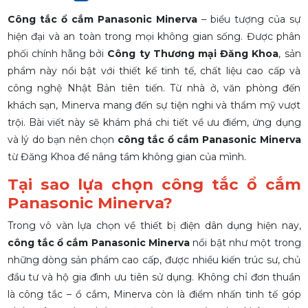
332 980
332 980
Công tắc ổ cắm Panasonic Minerva
– biểu tượng của sự
hiện đại và an toàn trong mọi không gian sống. Được phân
phối chính hãng bởi
Công ty Thương mại Đăng Khoa
, sản
phẩm này nổi bật với thiết kế tinh tế, chất liệu cao cấp và
công nghệ Nhật Bản tiên tiến. Từ nhà ở, văn phòng đến
khách sạn, Minerva mang đến sự tiện nghi và thẩm mỹ vượt
trội. Bài viết này sẽ khám phá chi tiết về ưu điểm, ứng dụng
và lý do bạn nên chọn
công tắc ổ cắm Panasonic Minerva
từ Đăng Khoa để nâng tầm không gian của mình.
Tại sao lựa chọn công tắc ổ cắm
Panasonic Minerva?
Trong vô vàn lựa chọn về thiết bị điện dân dụng hiện nay,
công tắc ổ cắm Panasonic Minerva
nổi bật như một trong
những dòng sản phẩm cao cấp, được nhiều kiến trúc sư, chủ
đầu tư và hộ gia đình ưu tiên sử dụng. Không chỉ đơn thuần
là công tắc – ổ cắm, Minerva còn là điểm nhấn tinh tế góp