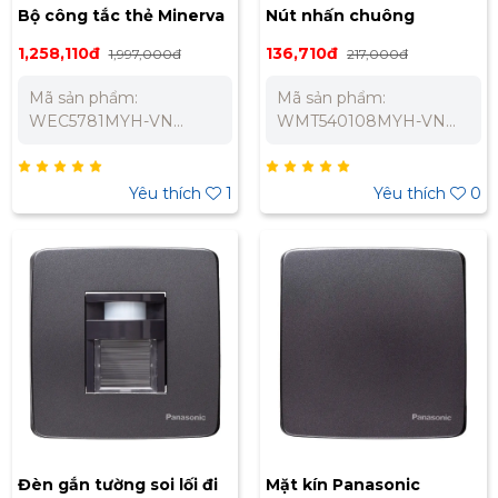
Bộ công tắc thẻ Minerva
Nút nhấn chuông
Panasonic
Minerva Panasonic
1,258,110đ
136,710đ
1,997,000đ
217,000đ
WEC5781MYH-VN
WMT540108MYH-VN
Mã sản phẩm:
Mã sản phẩm:
WEC5781MYH-VN
WMT540108MYH-VN
Dòng sản phẩm:
Dòng sản phẩm:
Minerva Thương hiệu:
Minerva Thương hiệu:
Panasonic Màu sắc: Xám
Panasonic Màu sắc: Xám
Yêu thích
1
Yêu thích
0
ánh kim Điện áp: 220V
ánh kim Điện áp: 220V
Dòng điện định mức:
Dòng điện định mức:
16A Chất liệu: Nhựa Urea
10A Kích
Resin Bảo Hành Chính
thước: 88x86mm Chất
Hãng 12 Tháng Liên hệ
liệu: Nhựa cao cấp
chúng tôi để nhận báo
Loại: Nút nhấn chuông
giá tốt nhất cho dự án.
Bảo Hành Chính Hãng
Miền Bắc : 0989 310
12 Tháng Liên hệ chúng
979 – 0973 106 269 Miền
tôi để nhận báo giá tốt
Nam: 0902 303 733 –
nhất cho dự án. Miền
0945 332 980
Bắc : 0989 310 979 –
0973 106 269 Miền Nam:
Đèn gắn tường soi lối đi
Mặt kín Panasonic
0902 303 733 – 0945