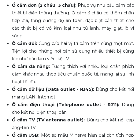
Ổ cắm đơn (2 chấu, 3 chấu):
Phục vụ nhu cầu cắm các
thiết bị điện thông thường. Ổ cắm 3 chấu có thêm chân
tiếp địa, tăng cường độ an toàn, đặc biệt cần thiết cho
các thiết bị có vỏ kim loại như tủ lạnh, máy giặt, lò vi
sóng.
Ổ cắm đôi:
Cung cấp hai vị trí cắm trên cùng một mặt.
Tiện lợi cho những nơi cần sử dụng nhiều thiết bị cùng
lúc như bàn làm việc, kệ TV.
Ổ cắm đa năng:
Tương thích với nhiều loại chân phích
cắm khác nhau theo tiêu chuẩn quốc tế, mang lại sự linh
hoạt tối đa.
Ổ cắm dữ liệu (Data outlet - RJ45):
Dùng cho kết nối
mạng LAN, Internet.
Ổ cắm điện thoại (Telephone outlet - RJ11):
Dùng
cho kết nối điện thoại bàn.
Ổ cắm TV (TV antenna outlet):
Dùng cho kết nối cáp
ăng-ten TV.
Ổ cắm USB:
Một số mẫu Minerva hiện đại còn tích hợp