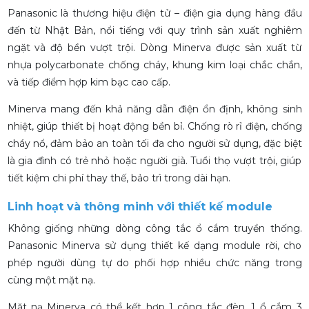
Panasonic là thương hiệu điện tử – điện gia dụng hàng đầu
đến từ Nhật Bản, nổi tiếng với quy trình sản xuất nghiêm
ngặt và độ bền vượt trội. Dòng Minerva được sản xuất từ
nhựa polycarbonate chống cháy, khung kim loại chắc chắn,
và tiếp điểm hợp kim bạc cao cấp.
Minerva mang đến khả năng dẫn điện ổn định, không sinh
nhiệt, giúp thiết bị hoạt động bền bỉ. Chống rò rỉ điện, chống
cháy nổ, đảm bảo an toàn tối đa cho người sử dụng, đặc biệt
là gia đình có trẻ nhỏ hoặc người già. Tuổi thọ vượt trội, giúp
tiết kiệm chi phí thay thế, bảo trì trong dài hạn.
Linh hoạt và thông minh với thiết kế module
Không giống những dòng công tắc ổ cắm truyền thống.
Panasonic Minerva sử dụng thiết kế dạng module rời, cho
phép người dùng tự do phối hợp nhiều chức năng trong
cùng một mặt nạ.
Mặt nạ Minerva có thể kết hợp 1 công tắc đèn, 1 ổ cắm 3