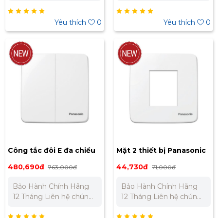
Dòng sản
tôi để nhận báo giá tốt
phẩm: Minerva Màu
nhất cho dự án. Miền
sắc: Trắng Điện áp định
Bắc : 0989 310 979 –
Yêu thích
0
Yêu thích
0
mức: 220VAC Dòng điện
0973 106 269 Miền Nam:
định mức: 10A Kích
0902 303 733 – 0945
thước: 88x86mm Tiêu
332 980
chuẩn: JIS Nhật Bản
Bảo Hành Chính Hãng
12 Tháng Liên hệ chúng
tôi để nhận báo giá tốt
nhất cho dự án. Miền
Bắc : 0989 310 979 –
0973 106 269 Miền Nam:
0902 303 733 – 0945
332 980
Công tắc đôi E đa chiều
Mặt 2 thiết bị Panasonic
Panasonic WMT596-VN
WMT7812-VN
480,690đ
44,730đ
763,000đ
71,000đ
Bảo Hành Chính Hãng
Bảo Hành Chính Hãng
12 Tháng Liên hệ chúng
12 Tháng Liên hệ chúng
tôi để nhận báo giá tốt
tôi để nhận báo giá tốt
nhất cho dự án. Miền
nhất cho dự án. Miền