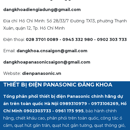
dangkhoadiengiadung@gmail.com
Địa chỉ Hồ Chí Minh: Số 28/33/7 Đường TX13, phường Thạnh
Xuân, quận 12, Tp. Hồ Chí Minh
Điện thoại:
028 3701 0089 - 0945 332 980 - 0902 303 733
Email:
dangkhoa.cnsaigon@gmail.com
dangkhoapanasonicsaigon@gmail.com
Website:
dienpanasonic.vn
THIẾT BỊ ĐIỆN PANASONIC ĐĂNG KHOA
Tổng phân phối thiết bị điện Panasonic chính hãng dự
án trên toàn quốc Hà Nội 0989310979 - 0973106269, Hồ
Chí Minh
0902303733 - 0961 175 995
, bảo hành chính
hãng, chiết khấu cao, phân phối trên toàn quốc, công tắc ổ
cắm, quạt hút gắn trần, quạt hút gắn tường, quạt thông gió,