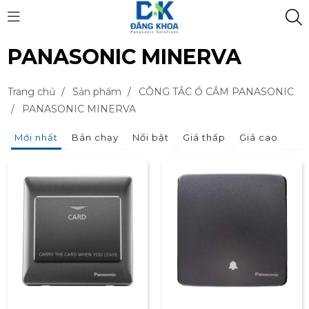
PANASONIC MINERVA
Trang chủ
/
Sản phẩm
/
CÔNG TẮC Ổ CẮM PANASONIC
/
PANASONIC MINERVA
Mới nhất
Bán chạy
Nổi bật
Giá thấp
Giá cao