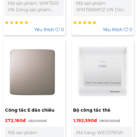
Mã sản phẩm: WMT503-
Mã sản phẩm:
VN Dòng sản phẩm:
WMT596MYZ-VN Dòng
Minerva Màu sắc: Vàng
sản phẩm: Minerva
ánh kim Chất liệu: Nhựa
Thương hiệu: Panasonic
Urea Resin
Màu sắc: Vàng ánh kim
Yêu thích
0
Yêu thích
0
Bộ 2 công tắc E Đảo
chiều, cắm nhanh Điện
thế: 250V Dòng điện: 16A
Bảo Hành Chính Hãng
12 Tháng Liên hệ chúng
tôi để nhận báo giá tốt
nhất cho dự án. Miền
Bắc : 0989 310 979 –
0973 106 269 Miền Nam:
0902 303 733 – 0945
332 980
Công tắc E đảo chiều
Bộ công tắc thẻ
Panasonic WMT594MYZ-
Panasonic WEC5781W-
272,160đ
1,192,590đ
432,000đ
1,893,000đ
VN
VN (không bao gồm thẻ)
Mã sản phẩm:
Mã hàng: WEC5781W-