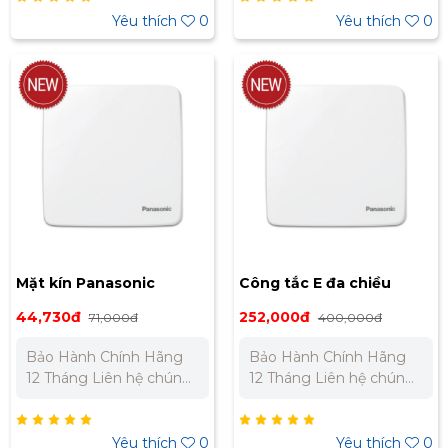
Bắc : 0989 310 979 –
Bắc : 0989 310 979 –
Yêu thích
0
Yêu thích
0
0973 106 269 Miền Nam:
0973 106 269 Miền Nam:
0902 303 733 – 0945
0902 303 733 – 0945
332 980
332 980
Mặt kín Panasonic
Công tắc E đa chiều
WMT6891-VN
Panasonic WMT594-VN
44,730đ
252,000đ
71,000đ
400,000đ
Bảo Hành Chính Hãng
Bảo Hành Chính Hãng
12 Tháng Liên hệ chúng
12 Tháng Liên hệ chúng
tôi để nhận báo giá tốt
tôi để nhận báo giá tốt
nhất cho dự án. Miền
nhất cho dự án. Miền
Bắc : 0989 310 979 –
Bắc : 0989 310 979 –
Yêu thích
0
Yêu thích
0