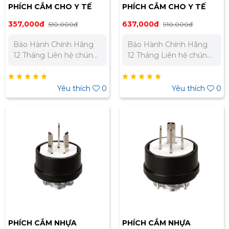
PHÍCH CẮM CHO Y TẾ
PHÍCH CẮM CHO Y TẾ
MEIKOSHA ME2591
MEIKOSHA ME7073
357,000đ
637,000đ
510,000đ
910,000đ
Bảo Hành Chính Hãng
Bảo Hành Chính Hãng
12 Tháng Liên hệ chúng
12 Tháng Liên hệ chúng
tôi để nhận báo giá tốt
tôi để nhận báo giá tốt
nhất cho dự án. Miền
nhất cho dự án. Miền
Bắc : 0989 310 979 –
Bắc : 0989 310 979 –
Yêu thích
0
Yêu thích
0
0973 106 269 Miền Nam:
0973 106 269 Miền Nam:
0902 303 733 – 0945
0902 303 733 – 0945
332 980
332 980
PHÍCH CẮM NHỰA
PHÍCH CẮM NHỰA