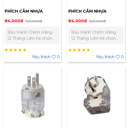
PHÍCH CẮM NHỰA
PHÍCH CẮM NHỰA
MEIKOSHA ME2592
MEIKOSHA ME2592W
84,000đ
84,000đ
120,000đ
120,000đ
Bảo Hành Chính Hãng
Bảo Hành Chính Hãng
12 Tháng Liên hệ chúng
12 Tháng Liên hệ chúng
tôi để nhận báo giá tốt
tôi để nhận báo giá tốt
nhất cho dự án. Miền
nhất cho dự án. Miền
Bắc : 0989 310 979 –
Bắc : 0989 310 979 –
Yêu thích
0
Yêu thích
0
0973 106 269 Miền Nam:
0973 106 269 Miền Nam:
0902 303 733 – 0945
0902 303 733 – 0945
332 980
332 980