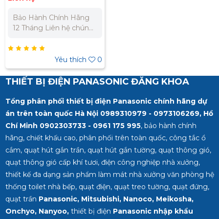
Bảo Hành Chính Hãng
12 Tháng Liên hệ chúng
tôi để nhận báo giá tốt
nhất cho dự án. Miền
Bắc : 0989 310 979 –
Yêu thích
0
0973 106 269 Miền Nam:
0902 303 733 – 0945
THIẾT BỊ ĐIỆN PANASONIC ĐĂNG KHOA
332 980
Tổng phân phối thiết bị điện Panasonic chính hãng dự
án trên toàn quốc Hà Nội 0989310979 - 0973106269, Hồ
Chí Minh
0902303733 - 0961 175 995
, bảo hành chính
hãng, chiết khấu cao, phân phối trên toàn quốc, công tắc ổ
cắm, quạt hút gắn trần, quạt hút gắn tường, quạt thông gió,
quạt thông gió cấp khí tươi, điện công nghiệp nhà xưởng,
thiết kế đa dạng sản phẩm làm mát nhà xưởng văn phòng hệ
thống toilet nhà bếp, quạt điện, quạt treo tường, quạt đứng,
quạt trần
Panasonic, Mitsubishi, Nanoco, Meikosha,
Onchyo, Nanyoo,
thiết bị điện
Panasonic nhập khẩu