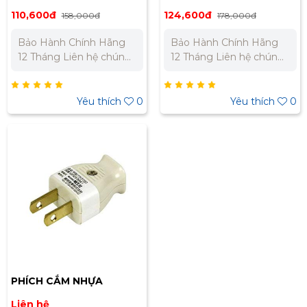
MEIKOSHA MP7001
MEIKOSHA MP7000
110,600đ
124,600đ
158,000đ
178,000đ
Bảo Hành Chính Hãng
Bảo Hành Chính Hãng
12 Tháng Liên hệ chúng
12 Tháng Liên hệ chúng
tôi để nhận báo giá tốt
tôi để nhận báo giá tốt
nhất cho dự án. Miền
nhất cho dự án. Miền
Bắc : 0989 310 979 –
Bắc : 0989 310 979 –
Yêu thích
0
Yêu thích
0
0973 106 269 Miền Nam:
0973 106 269 Miền Nam:
0902 303 733 – 0945
0902 303 733 – 0945
332 980
332 980
PHÍCH CẮM NHỰA
MEIKOSHA MP2539W1
Liên hệ