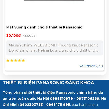
Mặt vuông dành cho 3 thiết bị Panasonic
WEB7813MH
30,100đ
43,000đ
Mã sản phẩm: WEB7813MH Thương hiệu: Panasonic
Dòng sản phẩm: Refina Loại: Dùng cho 3 thiết bị Chất
liệu: Nhựa cách điện an toàn Bảo Hành Chính Hãng 12
Tháng Liên hệ chúng tôi để nhận báo giá tốt nhất cho
dự án. Miền Bắc : 0989 310 979 – 0973 106 269 Miền
Yêu thích
0
Nam: 0902 303 733 – 0945 332 980
THIẾT BỊ ĐIỆN PANASONIC ĐĂNG KHOA
Tổng phân phối thiết bị điện Panasonic chính hãng dự
án trên toàn quốc Hà Nội 0989310979 - 0973106269, Hồ
Chí Minh
0902303733 - 0961 175 995
, bảo hành chính