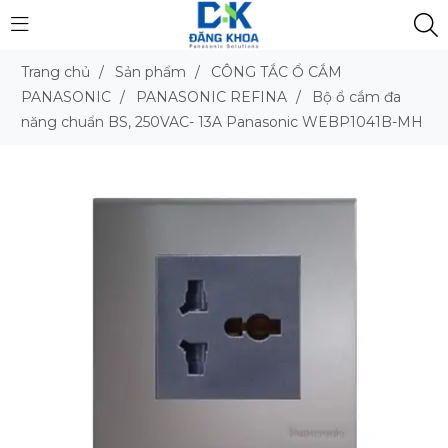
Trang chủ
/
Sản phẩm
/
CÔNG TẮC Ổ CẮM
PANASONIC
/
PANASONIC REFINA
/
Bộ ổ cắm đa
năng chuẩn BS, 250VAC- 13A Panasonic WEBP1041B-MH