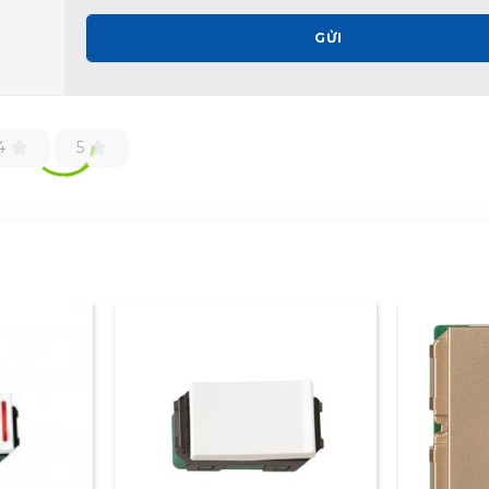
GỬI
4
5