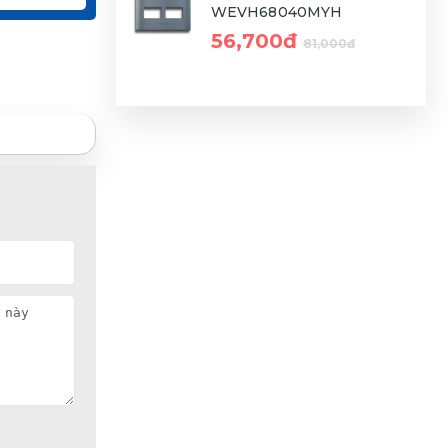
WEVH68040MYH
56,700đ
81,000đ