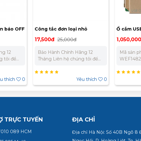
èn báo OFF
Công tắc đơn loại nhỏ
Ổ cắm USB
WEVH5531K
màu vàng 
17,500đ
25,000đ
1,050,00
WEF14821
ng 12
Bảo Hành Chính Hãng 12
Mã sản p
Tháng Liên hệ chúng tôi để
WEF14821
ất cho dự
nhận báo giá tốt nhất cho dự
Vàng ánh 
án. Miền Bắc : 0989 310 979
cổng type
– 0973 106 269 Miền Nam:
Input (Đi
u thích
0
Yêu thích
0
5 332 980
0902 303 733 – 0945 332 980
220V, 50-
Công suất
30.000 lầ
hoạt động
Bảo Hành
Tháng Liê
Ợ TRỰC TUYẾN
ĐỊA CHỈ
nhận báo 
7010 089 HCM
án. Miền 
Địa chỉ Hà Nội: Số 40B Ngõ 8
979 – 097
Ngọc Hồi, P. Hoàng Liệt, Tp. H