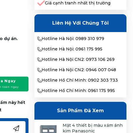
Giá cạnh tranh nhất thị trường
Liên Hệ Với Chúng Tôi
o dự án.
Hotline Hà Nội: 0989 310 979
Hotline Hà Nội: 0961 175 995
Hotline Hà Nội CN2: 0973 106 269
Hotline Hà Nội CN2: 0946 007 048
Hotline Hồ Chí Minh: 0902 303 733
a Ngay
h toán ngay
Hotline Hồ Chí Minh: 0961 175 995
phẩm này hết
t
Sản Phẩm Đã Xem
Mặt 4 thiết bị màu xám ánh
kim Panasonic