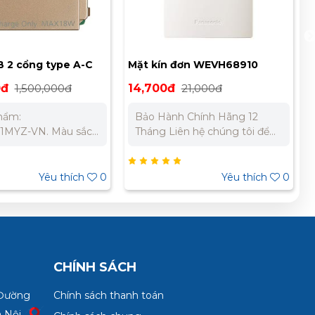
 2 cổng type A-C
Mặt kín đơn WEVH68910
ánh kim Panasonic
0đ
1,500,000đ
14,700đ
21,000đ
MYZ-VN
hẩm:
Bảo Hành Chính Hãng 12
MYZ-VN. Màu sắc:
Tháng Liên hệ chúng tôi để
kim. Loại: 2 cổng, 1
nhận báo giá tốt nhất cho dự
 A - 1 cổng type C
án. Miền Bắc : 0989 310 979
ện áp định mức): AC
– 0973 106 269 Miền Nam:
Yêu thích
0
Yêu thích
0
60Hz Output: 5V-3A
0902 303 733 – 0945 332 980
: 18W. Tuổi thọ:
n cắm/rút. Nhiệt độ
: -10⁰C đến +40⁰C.
 Chính Hãng 12
n hệ chúng tôi để
CHÍNH SÁCH
giá tốt nhất cho dự
Bắc : 0989 310
 Đường
Chính sách thanh toán
3 106 269 Miền
à Nội