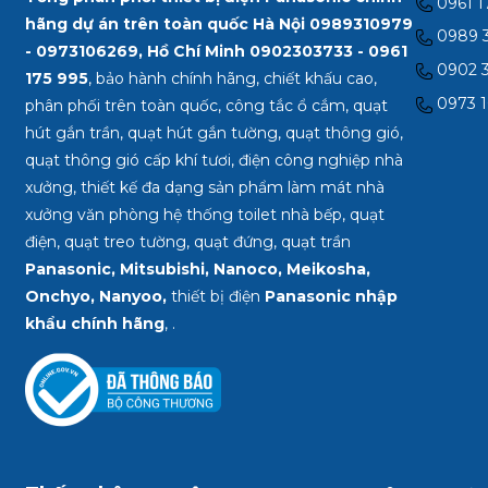
0961 1
hãng dự án trên toàn quốc Hà Nội 0989310979
0989 3
- 0973106269, Hồ Chí Minh
0902303733 - 0961
0902 3
175 995
, bảo hành chính hãng, chiết khấu cao,
0973 1
phân phối trên toàn quốc, công tắc ổ cắm, quạt
hút gắn trần, quạt hút gắn tường, quạt thông gió,
quạt thông gió cấp khí tươi, điện công nghiệp nhà
xưởng, thiết kế đa dạng sản phẩm làm mát nhà
xưởng văn phòng hệ thống toilet nhà bếp, quạt
điện, quạt treo tường, quạt đứng, quạt trần
Panasonic, Mitsubishi, Nanoco, Meikosha,
Onchyo, Nanyoo,
thiết bị điện
Panasonic nhập
khẩu chính hãng
, .