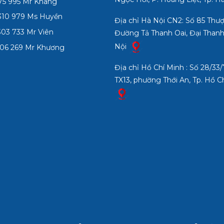
75 995 Mr Khang
Nam: 090
332 980
10 979 Ms Huyền
Địa chỉ Hà Nội CN2: Số 85 Thư
03 733 Mr Viên
Đường Tả Thanh Oai, Đại Thanh
Nội
06 269 Mr Khương
Địa chỉ Hồ Chí Minh : Số 28/3
TX13, phường Thới An, Tp. Hồ C