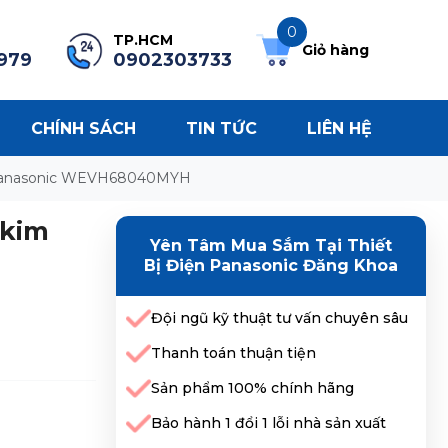
0
TP.HCM
Giỏ hàng
979
0902303733
CHÍNH SÁCH
TIN TỨC
LIÊN HỆ
m Panasonic WEVH68040MYH
 kim
Yên Tâm Mua Sắm Tại Thiết
Bị Điện Panasonic Đăng Khoa
Đội ngũ kỹ thuật tư vấn chuyên sâu
Thanh toán thuận tiện
Sản phẩm 100% chính hãng
Bảo hành 1 đổi 1 lỗi nhà sản xuất