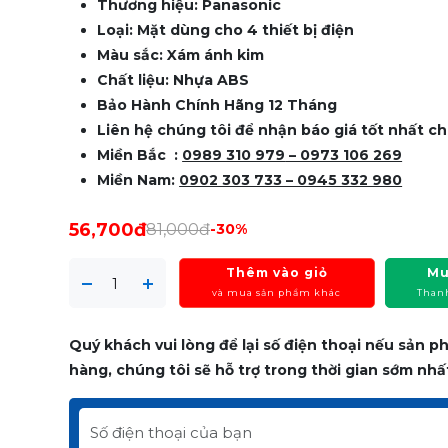
Thương hiệu: Panasonic
Loại: Mặt dùng cho 4 thiết bị điện
Màu sắc: Xám ánh kim
Chất liệu: Nhựa ABS
Bảo Hành Chính Hãng 12 Tháng
Liên hệ chúng tôi để nhận báo giá tốt nhất ch
Miền Bắc :
0989 310 979
– 0973 106 269
Miền Nam:
0902 303 733 – 0945 332 980
56,700đ
81,000đ
-30%
Thêm vào giỏ
Mu
và mua sản phẩm khác
Than
Quý khách vui lòng để lại số điện thoại nếu sản 
hàng, chúng tôi sẽ hỗ trợ trong thời gian sớm nhấ