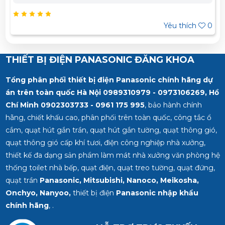
979 – 0973 106 269 Miền Nam: 0902 303 733 – 0945
332 980
Yêu thích
0
THIẾT BỊ ĐIỆN PANASONIC ĐĂNG KHOA
Tổng phân phối thiết bị điện Panasonic chính hãng dự
án trên toàn quốc Hà Nội 0989310979 - 0973106269, Hồ
Chí Minh
0902303733 - 0961 175 995
, bảo hành chính
hãng, chiết khấu cao, phân phối trên toàn quốc, công tắc ổ
cắm, quạt hút gắn trần, quạt hút gắn tường, quạt thông gió,
quạt thông gió cấp khí tươi, điện công nghiệp nhà xưởng,
thiết kế đa dạng sản phẩm làm mát nhà xưởng văn phòng hệ
thống toilet nhà bếp, quạt điện, quạt treo tường, quạt đứng,
quạt trần
Panasonic, Mitsubishi, Nanoco, Meikosha,
Onchyo, Nanyoo,
thiết bị điện
Panasonic nhập khẩu
chính hãng
, .