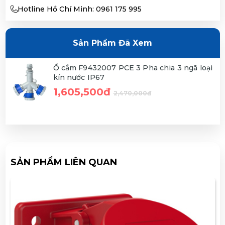
Hotline Hồ Chí Minh: 0961 175 995
Sản Phẩm Đã Xem
Ổ cắm F9432007 PCE 3 Pha chia 3 ngã loại
kín nước IP67
1,605,500đ
2,470,000đ
SẢN PHẨM LIÊN QUAN