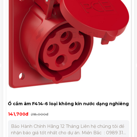
Ổ cắm âm F414-6 loại không kín nước dạng nghiêng
PCE 16A 4P 400V IP44
141,700đ
218,000đ
Bảo Hành Chính Hãng 12 Tháng Liên hệ chúng tôi để
nhận báo giá tốt nhất cho dự án. Miền Bắc : 0989 310