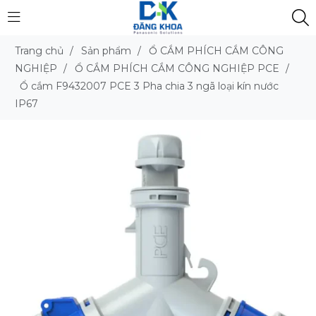
Trang chủ
/
Sản phẩm
/
Ổ CẮM PHÍCH CẮM CÔNG
NGHIỆP
/
Ổ CẮM PHÍCH CẮM CÔNG NGHIỆP PCE
/
Ổ cắm F9432007 PCE 3 Pha chia 3 ngã loại kín nước
IP67