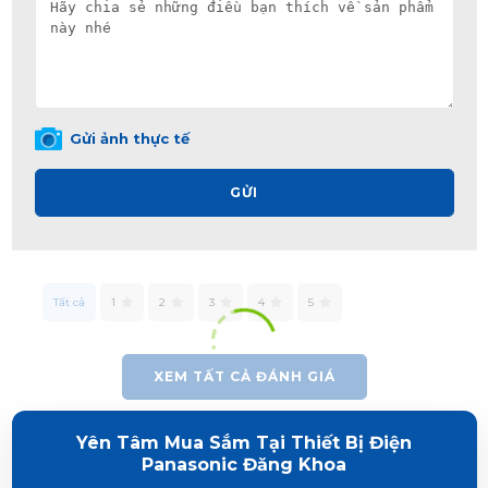
Gửi ảnh thực tế
GỬI
Tất cả
1
2
3
4
5
XEM TẤT CẢ ĐÁNH GIÁ
Yên Tâm Mua Sắm Tại Thiết Bị Điện
Panasonic Đăng Khoa