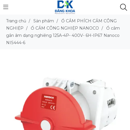
Trang chủ
/
Sản phẩm
/
Ổ CẮM PHÍCH CẮM CÔNG
NGHIỆP
/
Ổ CẮM CÔNG NGHIỆP NANOCO
/
Ổ cắm
gắn âm dạng nghiêng 125A-4P- 400V- 6H-IP67 Nanoco
NIS444-6