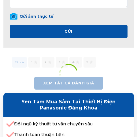
Gửi ảnh thực tế
GỬI
Tất cả
1
2
3
4
5
XEM TẤT CẢ ĐÁNH GIÁ
Yên Tâm Mua Sắm Tại Thiết Bị Điện
Panasonic Đăng Khoa
Đội ngũ kỹ thuật tư vấn chuyên sâu
Thanh toán thuận tiện