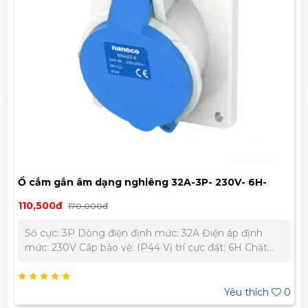
Ổ cắm gắn âm dạng nghiêng 32A-3P- 230V- 6H-
IP44 Nanoco NIS423-6
110,500đ
170,000đ
Số cực: 3P Dòng điện định mức: 32A Điện áp định
mức: 230V Cấp bảo vệ: IP44 Vị trí cực đất: 6H Chất
liệu: Polyamide 6 chống cháy, chịu va đập Nhiệt độ
làm việc: -25 ⁰C đến 40⁰C Sử dụng liên tục: trong 30
phút ở nhiệt độ 90⁰C. Khả năng chống cháy nhiệt độ
Yêu thích
0
bất thường 650⁰C Tiêu chuẩn: IEC60309