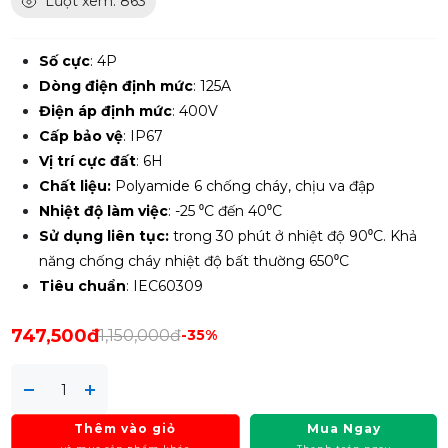
Lượt xem: 863
Số cực
: 4P
Dòng điện định mức
: 125A
Điện áp định mức
: 400V
Cấp bảo vệ
: IP67
Vị trí cực đất
: 6H
Chất liệu:
Polyamide 6 chống cháy, chịu va đập
Nhiệt độ làm việc
: -25 ⁰C đến 40⁰C
Sử dụng liên tục:
trong 30 phút ở nhiệt độ 90⁰C. Khả
năng chống cháy nhiệt độ bất thường 650⁰C
Tiêu chuẩn
: IEC60309
747,500đ
1,150,000đ
-35%
Thêm vào giỏ
Mua Ngay