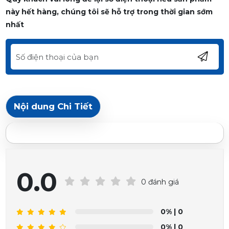
này hết hàng, chúng tôi sẽ hỗ trợ trong thời gian sớm
nhất
Nội dung Chi Tiết
0.0
0 đánh giá
0%
| 0
0%
| 0