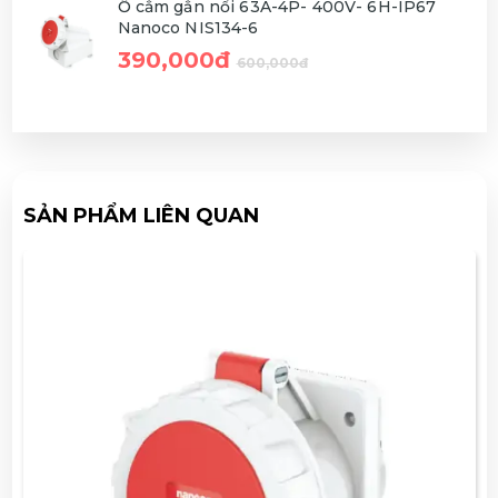
Ổ cắm gắn nổi 63A-4P- 400V- 6H-IP67
Nanoco NIS134-6
390,000đ
600,000đ
SẢN PHẨM LIÊN QUAN