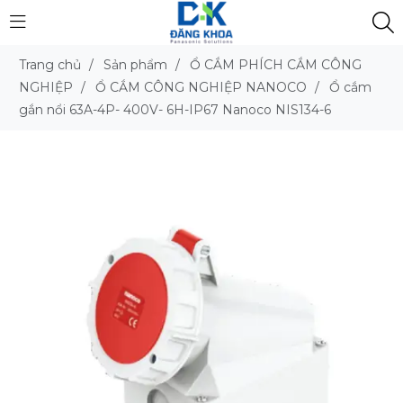
Trang chủ
/
Sản phẩm
/
Ổ CẮM PHÍCH CẮM CÔNG
NGHIỆP
/
Ổ CẮM CÔNG NGHIỆP NANOCO
/
Ổ cắm
gắn nổi 63A-4P- 400V- 6H-IP67 Nanoco NIS134-6