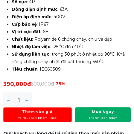
Số cực
: 4P
Dòng điện định mức
: 63A
Điện áp định mức
: 400V
Cấp bảo vệ
: IP67
Vị trí cực đất
: 6H
Chất liệu:
Polyamide 6 chống cháy, chịu va đập
Nhiệt độ làm việc
: -25 ⁰C đến 40⁰C
Sử dụng liên tục:
trong 30 phút ở nhiệt độ 90⁰C. Khả
năng chống cháy nhiệt độ bất thường 650⁰C
Tiêu chuẩn
: IEC60309
390,000đ
600,000đ
-35%
Thêm vào giỏ
Mua Ngay
và mua sản phẩm khác
Thanh toán ngay
Quý khách vui lòng để lại số điện thoại nếu sản phẩm