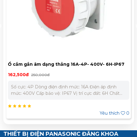
Ổ cắm gắn âm dạng thẳng 16A-4P- 400V- 6H-IP67
Nanoco NIS3142-6
162,500đ
250,000đ
Số cực: 4P Dòng điện định mức: 16A Điện áp định
mức: 400V Cấp bảo vệ: IP67 Vị trí cực đất: 6H Chất
liệu: Polyamide 6 chống cháy, chịu va đập Nhiệt độ
làm việc: -25 ⁰C đến 40⁰C Sử dụng liên tục: trong 30
phút ở nhiệt độ 90⁰C. Khả năng chống cháy nhiệt độ
Yêu thích
0
bất thường 650⁰C Tiêu chuẩn: IEC60309
THIẾT BỊ ĐIỆN PANASONIC ĐĂNG KHOA