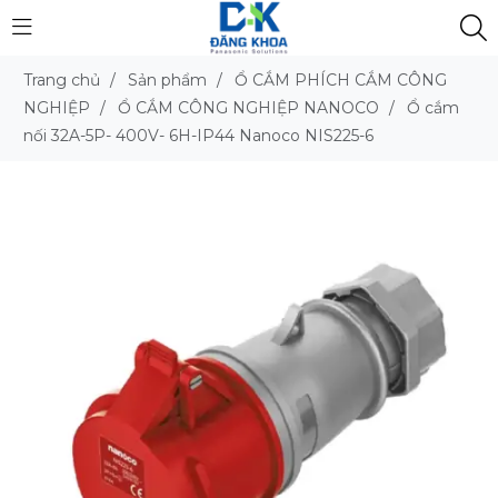
Trang chủ
/
Sản phẩm
/
Ổ CẮM PHÍCH CẮM CÔNG
NGHIỆP
/
Ổ CẮM CÔNG NGHIỆP NANOCO
/
Ổ cắm
nối 32A-5P- 400V- 6H-IP44 Nanoco NIS225-6