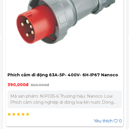
Phích cắm di động 63A-5P- 400V- 6H-IP67 Nanoco
NIP035-6
390,000đ
600,000đ
Mã sản phẩm: NIP035-6 Thương hiệu: Nanoco Loại:
Phích cắm công nghiệp di động loại kín nước Dòng
điện: 63A Cực: 5P (5 cực) Điện áp định mức: 400V Vị trí
cực tiếp địa: 6H Chỉ số bảo vệ: IP67 Chất liệu:
Polyamide 6 chống cháy, chịu va đập Tiêu chuẩn:
Yêu thích
0
IEC60309