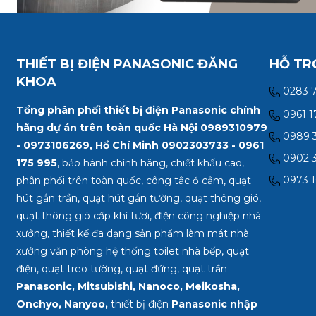
THIẾT BỊ ĐIỆN PANASONIC ĐĂNG
HỖ TR
KHOA
0283 
Tổng phân phối thiết bị điện Panasonic chính
0961 1
hãng dự án trên toàn quốc Hà Nội 0989310979
0989 3
- 0973106269, Hồ Chí Minh
0902303733 - 0961
0902 3
175 995
, bảo hành chính hãng, chiết khấu cao,
0973 1
phân phối trên toàn quốc, công tắc ổ cắm, quạt
hút gắn trần, quạt hút gắn tường, quạt thông gió,
quạt thông gió cấp khí tươi, điện công nghiệp nhà
xưởng, thiết kế đa dạng sản phẩm làm mát nhà
xưởng văn phòng hệ thống toilet nhà bếp, quạt
điện, quạt treo tường, quạt đứng, quạt trần
Panasonic, Mitsubishi, Nanoco, Meikosha,
Onchyo, Nanyoo,
thiết bị điện
Panasonic nhập