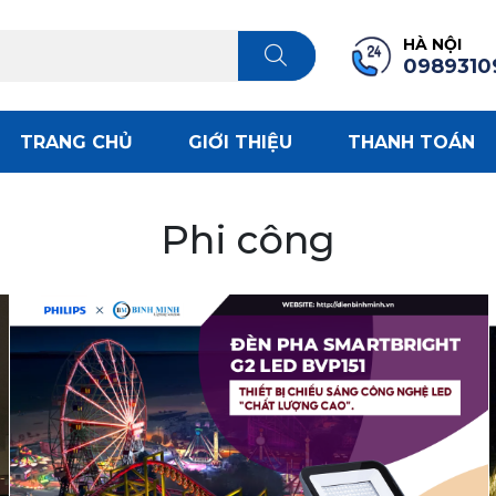
HÀ NỘI
0989310
TRANG CHỦ
GIỚI THIỆU
THANH TOÁN
Phi công