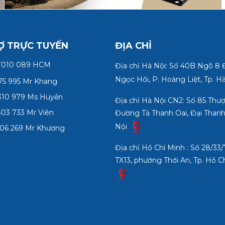
Ợ TRỰC TUYẾN
ĐỊA CHỈ
7010 089 HCM
Địa chỉ Hà Nội: Số 40B Ngõ 8
Ngọc Hồi, P. Hoàng Liệt, Tp. H
75 995 Mr Khang
10 979 Ms Huyền
Địa chỉ Hà Nội CN2: Số 85 Thư
03 733 Mr Viên
Đường Tả Thanh Oai, Đại Thanh
Nội
06 269 Mr Khương
Địa chỉ Hồ Chí Minh : Số 28/3
TX13, phường Thới An, Tp. Hồ C