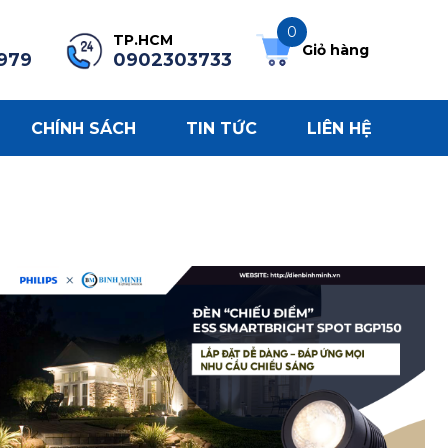
0
TP.HCM
Giỏ hàng
979
0902303733
CHÍNH SÁCH
TIN TỨC
LIÊN HỆ