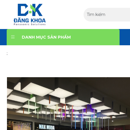
DANH MỤC SẢN PHẨM
;