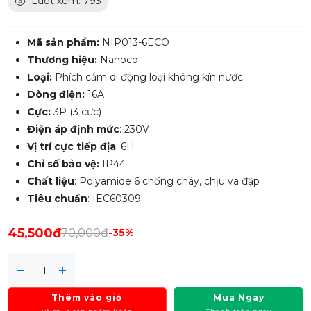
Lượt xem: 793
Mã sản phẩm:
NIP013-6ECO
Thương hiệu:
Nanoco
Loại:
Phích cắm di động loại không kín nước
Dòng điện:
16A
Cực:
3P (3 cực)
Điện áp định mức
: 230V
Vị trí cực tiếp địa
: 6H
Chỉ số bảo vệ:
IP44
Chất liệu
: Polyamide 6 chống cháy, chịu va đập
Tiêu chuẩn
: IEC60309
45,500đ
70,000đ
-35%
Thêm vào giỏ
Mua Ngay