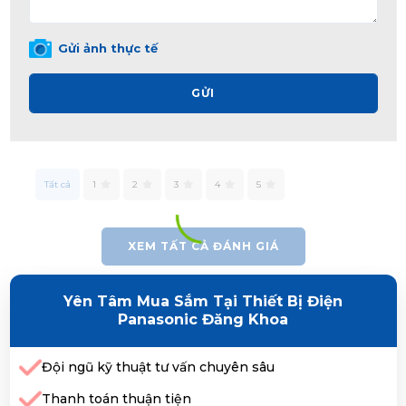
Gửi ảnh thực tế
GỬI
Tất cả
1
2
3
4
5
XEM TẤT CẢ ĐÁNH GIÁ
Yên Tâm Mua Sắm Tại Thiết Bị Điện
Panasonic Đăng Khoa
Đội ngũ kỹ thuật tư vấn chuyên sâu
Thanh toán thuận tiện