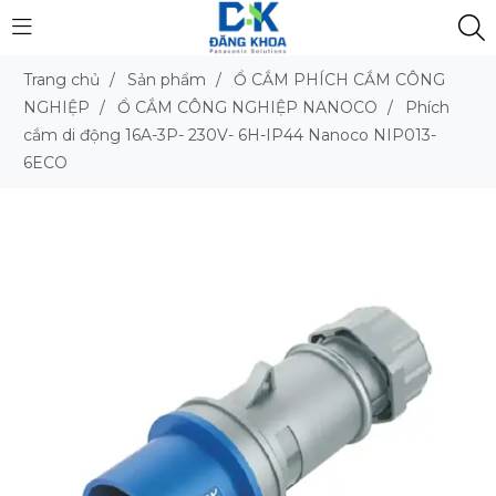
Trang chủ
/
Sản phẩm
/
Ổ CẮM PHÍCH CẮM CÔNG
NGHIỆP
/
Ổ CẮM CÔNG NGHIỆP NANOCO
/
Phích
cắm di động 16A-3P- 230V- 6H-IP44 Nanoco NIP013-
6ECO