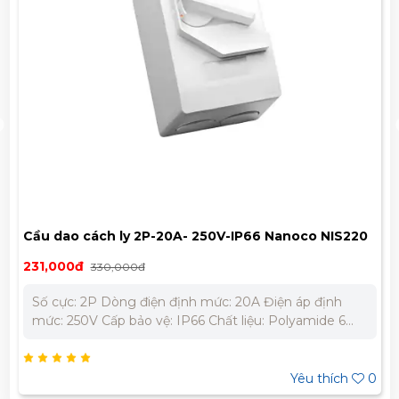
Cầu dao cách ly 2P-20A- 250V-IP66 Nanoco NIS220
231,000đ
330,000đ
Số cực: 2P Dòng điện định mức: 20A Điện áp định
mức: 250V Cấp bảo vệ: IP66 Chất liệu: Polyamide 6
chống cháy, chịu va đập Nhiệt độ làm việc: -25 ⁰C đến
40⁰C Sử dụng liên tục: trong 30 phút ở nhiệt độ 90⁰C.
Khả năng chống cháy nhiệt độ bất thường 650⁰C Tiêu
Yêu thích
0
chuẩn: IEC60309