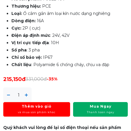
Thương hiệu:
PCE
Loại:
Ổ cắm gắn âm loại kín nước dạng nghiêng
Dòng điện:
16A
Cực:
2P ( cực)
Điện áp định mức
: 24V, 42V
Vị trí cực tiếp địa
: 10H
Số pha
: 3 pha
Chỉ số bảo vệ:
IP67
Chất liệu
: Polyamide 6 chống cháy, chịu va đập
215,150đ
331,000đ
-35%
Thêm vào giỏ
Mua Ngay
và mua sản phẩm khác
Thanh toán ngay
Quý khách vui lòng để lại số điện thoại nếu sản phẩm