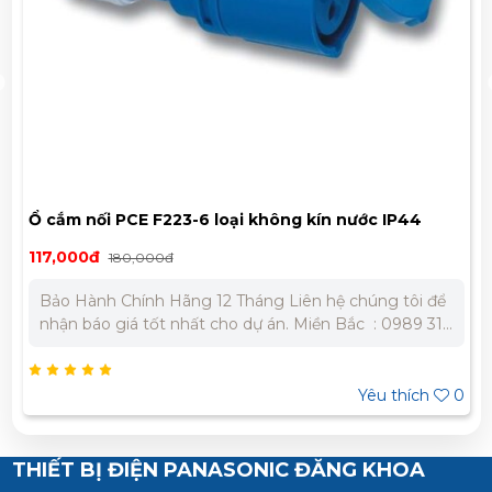
Ổ cắm nối PCE F223-6 loại không kín nước IP44
117,000đ
180,000đ
Bảo Hành Chính Hãng 12 Tháng Liên hệ chúng tôi để
nhận báo giá tốt nhất cho dự án. Miền Bắc : 0989 310
979 – 0973 106 269 Miền Nam: 0902 303 733 – 0945
332 980
Yêu thích
0
THIẾT BỊ ĐIỆN PANASONIC ĐĂNG KHOA