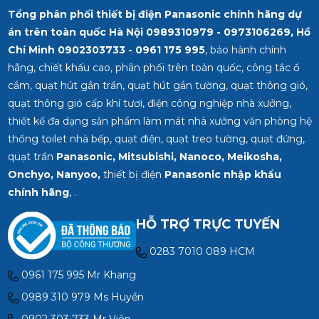
Tổng phân phối thiết bị điện Panasonic chính hãng dự
án trên toàn quốc Hà Nội 0989310979 - 0973106269, Hồ
Chí Minh
0902303733 - 0961 175 995
, bảo hành chính
hãng, chiết khấu cao, phân phối trên toàn quốc, công tắc ổ
cắm, quạt hút gắn trần, quạt hút gắn tường, quạt thông gió,
quạt thông gió cấp khí tươi, điện công nghiệp nhà xưởng,
thiết kế đa dạng sản phẩm làm mát nhà xưởng văn phòng hệ
thống toilet nhà bếp, quạt điện, quạt treo tường, quạt đứng,
quạt trần
Panasonic, Mitsubishi, Nanoco, Meikosha,
Onchyo, Nanyoo,
thiết bị điện
Panasonic nhập khẩu
chính hãng
, .
HỖ TRỢ TRỰC TUYẾN
0283 7010 089 HCM
0961 175 995 Mr Khang
0989 310 979 Ms Huyền
0902 303 733 Mr Viên