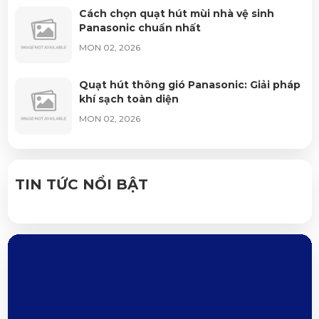
Cách chọn quạt hút mùi nhà vệ sinh
Panasonic chuẩn nhất
MON 02, 2026
Quạt hút thông gió Panasonic: Giải pháp
khí sạch toàn diện
MON 02, 2026
Giá Aptomat Panasonic mới nhất: Ưu đãi
chiết khấu cao
TIN TỨC NỔI BẬT
SUN 02, 2026
Có nên lắp chống sét Panasonic cho hộ
gia đình? Đăng Khoa
SUN 02, 2026
Ý nghĩa thông số CB Panasonic mới nhất
từ Đăng Khoa