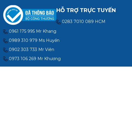
HỖ TRỢ TRỰC TUYẾN
0283 7010 089 HCM
0961 175 995 Mr Khang
0989 310 979 Ms Huyền
0902 303 733 Mr Viên
0973 106 269 Mr Khương
ĐỊA CHỈ
Địa chỉ Hà Nội: Số 40B Ngõ 8 Đường Ngọc Hồi, P. Hoàng
Liệt, Tp. Hà Nội
Địa chỉ Hà Nội CN2: Số 85 Thượng Phúc, Đường Tả Thanh
Oai, Đại Thanh, Tp. Hà Nội
Địa chỉ Hồ Chí Minh : Số 28/33/7 Đường TX13, phường Thới
An, Tp. Hồ Chí Minh