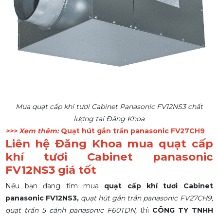
Mua quạt cấp khí tươi Cabinet Panasonic FV12NS3 chất
lượng tại Đăng Khoa
>>> Xem thêm:
Quạt hút gắn trần panasonic FV27CH9
Liên hệ Đăng Khoa mua quạt cấp
khí tươi Cabinet panasonic
FV12NS3 giá tốt
Nếu bạn đang tìm mua
quạt cấp khí tươi Cabinet
panasonic FV12NS3,
quạt hút gắn trần panasonic FV27CH9,
quạt trần 5 cánh panasonic F60TDN,
thì
CÔNG TY TNHH