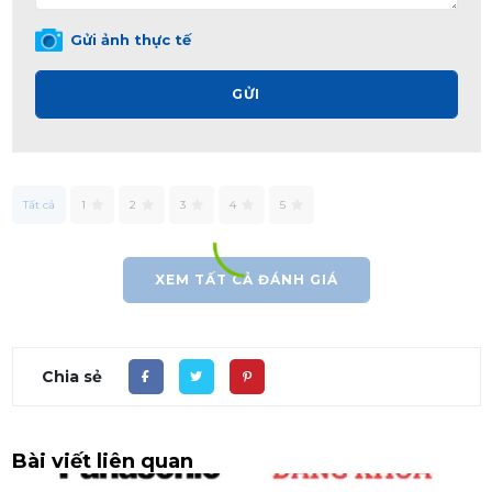
Gửi ảnh thực tế
GỬI
Tất cả
1
2
3
4
5
XEM TẤT CẢ ĐÁNH GIÁ
Chia sẻ
Bài viết liên quan