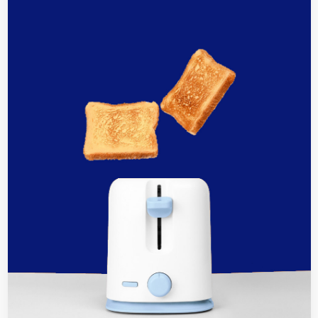
SUN 02, 2026
Đánh giá CB chống giật Panasonic
(RCBO): Bảo vệ gia đình
SUN 02, 2026
Top 5 mẫu tủ điện âm tường Panasonic
từ 4-24 module
SUN 02, 2026
Tại sao Aptomat Panasonic bị nhảy? 7
Cách sửa nhanh
SUN 02, 2026