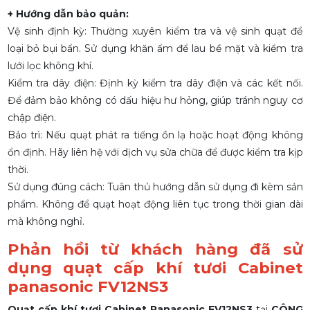
+ Hướng dẫn bảo quản:
Vệ sinh định kỳ: Thường xuyên kiểm tra và vệ sinh quạt để
loại bỏ bụi bẩn. Sử dụng khăn ẩm để lau bề mặt và kiểm tra
lưới lọc không khí.
Kiểm tra dây điện: Định kỳ kiểm tra dây điện và các kết nối.
Để đảm bảo không có dấu hiệu hư hỏng, giúp tránh nguy cơ
chập điện.
Bảo trì: Nếu quạt phát ra tiếng ồn lạ hoặc hoạt động không
ổn định. Hãy liên hệ với dịch vụ sửa chữa để được kiểm tra kịp
thời.
Sử dụng đúng cách: Tuân thủ hướng dẫn sử dụng đi kèm sản
phẩm. Không để quạt hoạt động liên tục trong thời gian dài
mà không nghỉ.
Phản hồi từ khách hàng đã sử
dụng
quạt cấp khí tươi Cabinet
panasonic FV12NS3
Quạt cấp khí tươi Cabinet Panasonic FV12NS3
tại
CÔNG