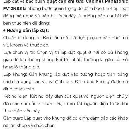
Lắp đặt và bảo quản
quạt cấp khí tươi Cabinet Panasonic
FV12NS3
là những bước quan trọng để đảm bảo thiết bị hoạt
động hiệu quả và bền bỉ. Dưới đây là hướng dẫn chi tiết để
bạn thực hiện dễ dàng:
+ Hướng dẫn lắp đặt:
Chuẩn bị dụng cụ: Bạn cần một số dụng cụ cơ bản như tua
vít, khoan và thước đo.
Lựa chọn vị trí: Chọn vị trí lắp đặt quạt ở nơi có đủ không
gian để lưu thông không khí tốt nhất, Thường là gần cửa sổ
hoặc lỗ thông gió.
Lắp khung: Gắn khung lắp đặt vào tường hoặc trần bằng
cách sử dụng các vít và đinh tán. Đảm bảo khung được cố
định chắc chắn.
Kết nối điện: Kết nối dây điện của quạt với nguồn điện, chú ý
đến các chỉ dẫn an toàn. Bạn nên tắt nguồn điện trước khi
thực hiện việc này.
Gắn quạt: Lắp quạt vào khung đã cố định, đảm bảo các khớp
nối ăn khớp và chắc chắn.