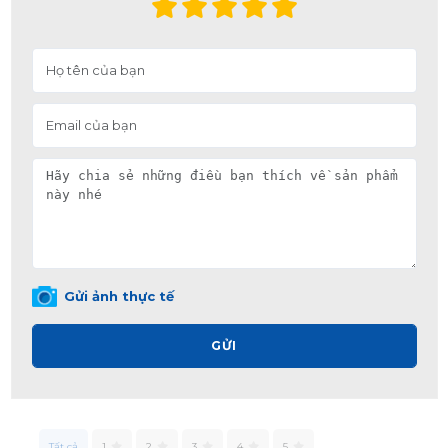
Gửi ảnh thực tế
GỬI
Tất cả
1
2
3
4
5