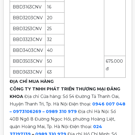
BBD3163CNV
16
BBD3203CNV
20
BBD3253CNV
25
BBD3323CNV
32
BBD3403CNV
40
BBD3503CNV
50
675.000
đ
BBD3633CNV
63
ĐỊA CHỈ MUA HÀNG
CÔNG TY TNHH PHÁT TRIỂN THƯƠNG MẠI ĐĂNG
KHOA
Địa chỉ Cửa hàng: Số 54 Đường Tả Thanh Oai,
Huyện Thanh Trì, Tp. Hà Nội
Điện thoại:
0946 007 048
– 0973106269 – 0989 310 979
Địa chỉ Hà Nội: Số
40B Ngõ 8 Đường Ngọc Hồi, phường Hoàng Liệt,
quận Hoàng Mai, Tp. Hà Nội
Điện thoại:
024
37197139
–
0989 310 979
Địa chỉ Hồ Chí Minh: Số