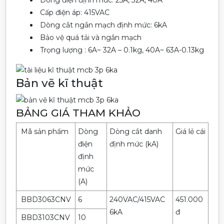
Cấp điện áp: 415VAC
Dòng cắt ngắn mạch định mức: 6kA
Bảo vệ quá tải và ngắn mạch
Trọng lượng : 6A~ 32A – 0.1kg, 40A~ 63A-0.13kg
Bản vẽ kĩ thuật
BẢNG GIÁ THAM KHẢO
Mã sản phẩm
Dòng
Dòng cắt danh
Giá lẻ cái
điện
định mức (kA)
định
mức
(A)
BBD3063CNV
6
240VAC/415VAC
451.000
6kA
đ
BBD3103CNV
10