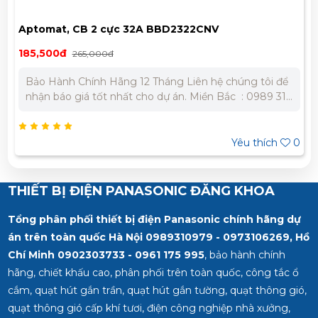
Aptomat, CB 2 cực 32A BBD2322CNV
185,500đ
265,000đ
Bảo Hành Chính Hãng 12 Tháng Liên hệ chúng tôi để
nhận báo giá tốt nhất cho dự án. Miền Bắc : 0989 310
979 - 0973 106 269 Miền Nam: 0902 303 733 – 0945
332 980
Yêu thích
0
THIẾT BỊ ĐIỆN PANASONIC ĐĂNG KHOA
Tổng phân phối thiết bị điện Panasonic chính hãng dự
án trên toàn quốc Hà Nội 0989310979 - 0973106269, Hồ
Chí Minh
0902303733 - 0961 175 995
, bảo hành chính
hãng, chiết khấu cao, phân phối trên toàn quốc, công tắc ổ
cắm, quạt hút gắn trần, quạt hút gắn tường, quạt thông gió,
quạt thông gió cấp khí tươi, điện công nghiệp nhà xưởng,