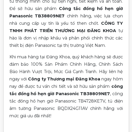
tư thông minh cho sự tiện nghi, tiết kiệm và an toàn.
Để sở hữu sản phẩm
Công tắc đồng hồ hẹn giờ
Panasonic TB38809NE7
chính hãng, việc lựa chọn
nhà cung cấp uy tín là yếu tố then chốt.
CÔNG TY
TNHH PHÁT TRIỂN THƯƠNG MẠI ĐĂNG KHOA
tự
hào là đơn vị nhập khẩu và phân phối chính thức các
thiết bị điện Panasonic tại thị trường Việt Nam.
Khi mua hàng tại Đăng Khoa, quý khách hàng sẽ được
đảm bảo 100% Sản Phẩm Chính Hãng, Chính Sách
Bảo Hành Vượt Trội, Mức Giá Cạnh Tranh. Hãy liên hệ
ngay với
Công ty Thương mại Đăng Khoa
ngay hôm
nay để được tư vấn chi tiết và sở hữu sản phẩm
công
tắc đồng hồ hẹn giờ Panasonic TB38809NE7
, công
tắc đồng hồ hẹn giờ Panasonic TB4728KE7V, tủ điện
âm tường Panasonic BQDX24G11AV
chính hãng với
mức giá ưu đãi nhất!