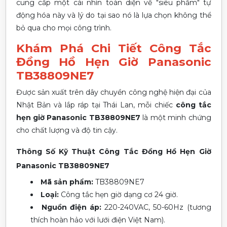
cung cấp một cái nhìn toàn diện về "siêu phẩm" tự
động hóa này và lý do tại sao nó là lựa chọn không thể
bỏ qua cho mọi công trình.
Khám Phá Chi Tiết Công Tắc
Đồng Hồ Hẹn Giờ Panasonic
TB38809NE7
Được sản xuất trên dây chuyền công nghệ hiện đại của
Nhật Bản và lắp ráp tại Thái Lan, mỗi chiếc
công tắc
hẹn giờ Panasonic TB38809NE7
là một minh chứng
cho chất lượng và độ tin cậy.
Thông Số Kỹ Thuật Công Tắc Đồng Hồ Hẹn Giờ
Panasonic TB38809NE7
Mã sản phẩm:
TB38809NE7
Loại:
Công tắc hẹn giờ dạng cơ 24 giờ.
Nguồn điện áp:
220-240VAC, 50-60Hz (tương
thích hoàn hảo với lưới điện Việt Nam).