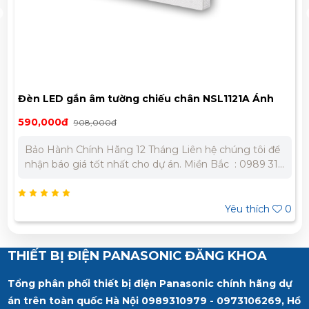
Đèn LED gắn âm tường chiếu chân NSL1121A Ánh
Sáng Vàng
590,000đ
908,000đ
Bảo Hành Chính Hãng 12 Tháng Liên hệ chúng tôi để
nhận báo giá tốt nhất cho dự án. Miền Bắc : 0989 310
979 - 0973 106 269 Miền Nam: 0902 303 733 – 0945
332 980
Yêu thích
0
THIẾT BỊ ĐIỆN PANASONIC ĐĂNG KHOA
Tổng phân phối thiết bị điện Panasonic chính hãng dự
án trên toàn quốc Hà Nội 0989310979 - 0973106269, Hồ