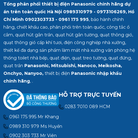
Tổng phân phối thiết bị điện Panasonic chính hãng dự
án trên toàn quốc Hà Nội 0989310979 - 0973106269, Hồ
Chí Minh
0902303733 - 0961 175 995
, bảo hành chính
hãng, chiết khấu cao, phân phối trên toàn quốc, công tắc ổ
cắm, quạt hút gắn trần, quạt hút gắn tường, quạt thông gió,
quạt thông gió cấp khí tươi, điện công nghiệp nhà xưởng,
thiết kế đa dạng sản phẩm làm mát nhà xưởng văn phòng hệ
thống toilet nhà bếp, quạt điện, quạt treo tường, quạt đứng,
quạt trần
Panasonic, Mitsubishi, Nanoco, Meikosha,
Onchyo, Nanyoo,
thiết bị điện
Panasonic nhập khẩu
chính hãng
, .
HỖ TRỢ TRỰC TUYẾN
0283 7010 089 HCM
0961 175 995 Mr Khang
0989 310 979 Ms Huyền
0902 303 733 Mr Viên