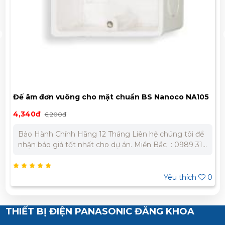
Đế âm đơn vuông cho mặt chuẩn BS Nanoco NA105
4,340đ
6,200đ
Bảo Hành Chính Hãng 12 Tháng Liên hệ chúng tôi để
nhận báo giá tốt nhất cho dự án. Miền Bắc : 0989 310
979 – 0973 106 269 Miền Nam: 0902 303 733 – 0945
332 980
Yêu thích
0
THIẾT BỊ ĐIỆN PANASONIC ĐĂNG KHOA