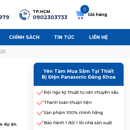
0
TP.HCM
Giỏ hàng
979
0902303733
CHÍNH SÁCH
TIN TỨC
LIÊN HỆ
020
Yên Tâm Mua Sắm Tại Thiết
Bị Điện Panasonic Đăng Khoa
Đội ngũ kỹ thuật tư vấn chuyên sâu
Thanh toán thuận tiện
Sản phẩm 100% chính hãng
Bảo hành 1 đổi 1 lỗi nhà sản xuất
o dự án.