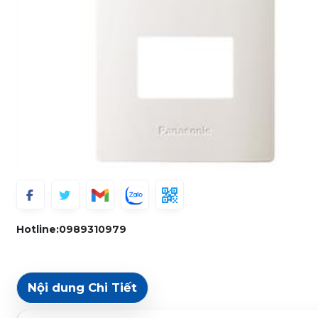
Hotline:
0989310979
Nội dung Chi Tiết