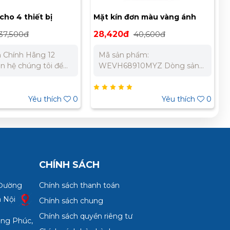
ho 4 thiết bị
Mặt kín đơn màu vàng ánh
40
kim Panasonic
37,500đ
28,420đ
40,600đ
WEVH68910MYZ
 Chính Hãng 12
Mã sản phẩm:
WEVH68910MYZ Dòng sản
giá tốt nhất cho dự
phẩm: Halumie Thương hiệu:
Panasonic Loại: Mặt dùng
Miền Nam:
cho 1 thiết bị điện Màu sắc:
Yêu thích
0
Yêu thích
0
 733 – 0945 332 980
Vàng ánh kim Chất liệu: Nhựa
ABS Bảo Hành Chính Hãng
12 Tháng Liên hệ chúng tôi để
nhận báo giá tốt nhất cho dự
án. Miền Bắc : 0989 310
979 – 0973 106 269 Miền
CHÍNH SÁCH
Nam: 0902 303 733 – 0945
332 980
 Đường
Chính sách thanh toán
à Nội
Chính sách chung
Chính sách quyền riêng tư
ợng Phúc,