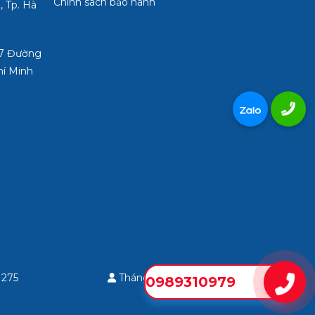
Chính sách bảo hành
, Tp. Hà
3/7 Đường
hí Minh
1275
Tháng: 0
Tổng: 0
0989310979