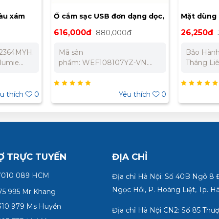
màu xám
Ổ cắm sạc USB đơn dạng dọc,
Mặt dùng c
bắt vít Panasonic
WEVH680
616,000đ
880,000đ
26,250đ
WEF108107YZ-VN
2364MYH.
Mã sản
Bảo Hành
lumie
phẩm: WEF108107YZ-VN.
Tháng Liên hệ chúng tôi để
nic Loại
Loại ổ cắm: Ổ cắm sạc USB
nhận báo 
hoại 4
đơn. Dòng điện đầu vào
án. Miền Bắc : 0989 310 979
Màu sắc:
(Input): AC 220V. Dòng điện
– 0973 106 269 
u thích
0
Yêu thích
0
iệu: Nhựa
đầu ra (Output): 5V, 2.4A. Tần
0902 303
cháy,
số hoạt động: 50/60 Hz. Nhiệt
Hành
độ hoạt động: -10°C đến
g Liên hệ
+40°C. Chất liệu: Nhựa Urea
áo giá tốt
resin cao cấp, chống cháy.
ền Bắc
Bảo Hành Chính Hãng 12
Ợ TRỰC TUYẾN
ĐỊA CHỈ
73 106
Tháng Liên hệ chúng tôi để
2 303 733
7010 089 HCM
nhận báo giá tốt nhất cho dự
Địa chỉ Hà Nội: Số 40B Ngõ 8
án. Miền Bắc : 0989 310
Ngọc Hồi, P. Hoàng Liệt, Tp. H
75 995 Mr Khang
979 – 0973 106 269 Miền
Nam: 0902 303 733 – 0945
10 979 Ms Huyền
Địa chỉ Hà Nội CN2: Số 85 Thư
332 980