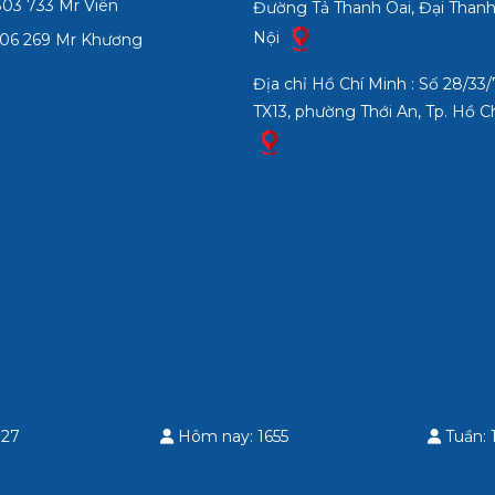
03 733 Mr Viên
Đường Tả Thanh Oai, Đại Thanh
Nội
06 269 Mr Khương
Địa chỉ Hồ Chí Minh : Số 28/3
TX13, phường Thới An, Tp. Hồ C
 27
Hôm nay: 1655
Tuần: 