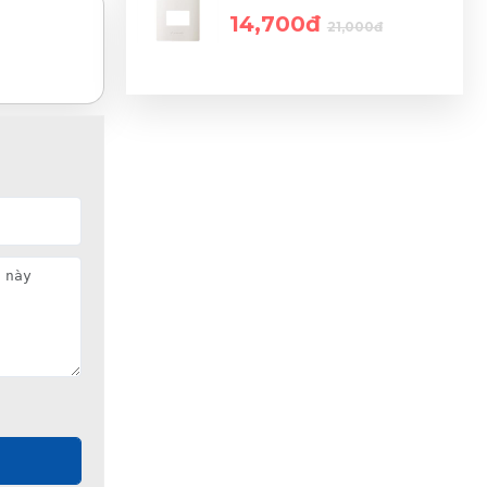
14,700đ
21,000đ