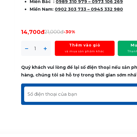
Miền Bắc :
0989 310 979 – 0973 106 269
Miền Nam:
0902 303 733 – 0945 332 980
14,700đ
21,000đ
-30%
Thêm vào giỏ
Mu
và mua sản phẩm khác
Than
Quý khách vui lòng để lại số điện thoại nếu sản 
hàng, chúng tôi sẽ hỗ trợ trong thời gian sớm nhấ