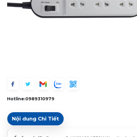
Hotline:
0989310979
Nội dung Chi Tiết