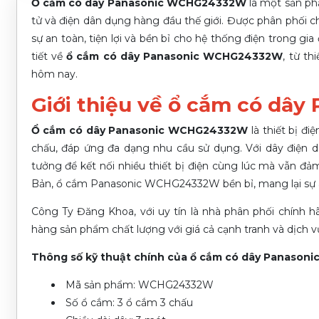
Ổ cắm có dây Panasonic WCHG24332W
là một sản phẩ
tử và điện dân dụng hàng đầu thế giới. Được phân phối c
sự an toàn, tiện lợi và bền bỉ cho hệ thống điện trong gia
tiết về
ổ cắm có dây Panasonic WCHG24332W
, từ t
hôm nay.
Giới thiệu về ổ cắm có d
Ổ cắm có dây Panasonic WCHG24332W
là thiết bị đ
chấu, đáp ứng đa dạng nhu cầu sử dụng. Với dây điện dà
tưởng để kết nối nhiều thiết bị điện cùng lúc mà vẫn đ
Bản, ổ cắm Panasonic WCHG24332W bền bỉ, mang lại sự a
Công Ty Đăng Khoa, với uy tín là nhà phân phối chính
hàng sản phẩm chất lượng với giá cả cạnh tranh và dịch v
Thông số kỹ thuật chính của ổ cắm có dây Panaso
Mã sản phẩm: WCHG24332W
Số ổ cắm: 3 ổ cắm 3 chấu