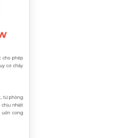
2W
c cho phép
guy cơ cháy
t, từ phòng
chịu nhiệt
i uốn cong