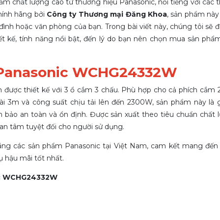
m chất lượng cao từ thương hiệu Panasonic, nổi tiếng với các th
hính hãng bởi
Công ty Thương mại Đăng Khoa
, sản phẩm nà
 đình hoặc văn phòng của bạn. Trong bài viết này, chúng tôi sẽ đ
hiết kế, tính năng nổi bật, đến lý do bạn nên chọn mua sản ph
ây Panasonic WCHG24332W
iện được thiết kế với 3 ổ cắm 3 chấu. Phù hợp cho cả phích cắm 
i 3m và công suất chịu tải lên đến 2300W, sản phẩm này là gi
ảm bảo an toàn và ổn định. Được sản xuất theo tiêu chuẩn chất
n tâm tuyệt đối cho người sử dụng.
 hãng các sản phẩm Panasonic tại Việt Nam, cam kết mang đến
ụ hậu mãi tốt nhất.
nic WCHG24332W