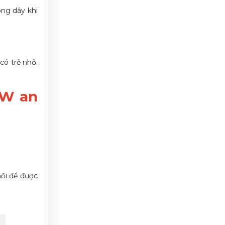
óng dây khi
có trẻ nhỏ.
2W an
hối để được