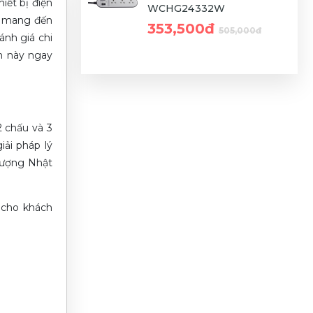
iết bị điện
WCHG24332W
y mang đến
353,500đ
505,000đ
ánh giá chi
ẩm này ngay
2 chấu và 3
ải pháp lý
 lượng Nhật
 cho khách