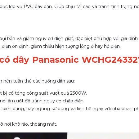
bọc lớp vỏ PVC dày dặn. Giúp chịu tải cao và tránh tình trạng n
i bẩn và giảm nguy cơ điện giật, đặc biệt phù hợp với gia đình 
iện ổn định, giảm thiểu hiện tượng lỏng ổ hay hở điện.
 có dây Panasonic WCHG2433
n nên tuân thủ các hướng dẫn sau:
t bị có tổng công suất vượt quá 2300W.
ơi ẩm ướt để tránh nguy cơ chập điện.
c biến dạng, hãy ngưng sử dụng và liên hệ ngay với nhà phân p
ở nơi khô ráo, thoáng mát.