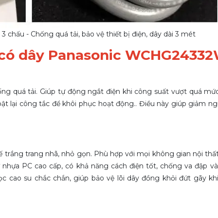
ấu - Chống quá tải, bảo vệ thiết bị điện, dây dài 3 mét
m có dây Panasonic WCHG2433
ng quá tải. Giúp tự động ngắt điện khi công suất vượt quá mứ
bật lại công tắc để khôi phục hoạt động.. Điều này giúp giảm n
ế trắng trang nhã, nhỏ gọn. Phù hợp với mọi không gian nội thấ
nhựa PC cao cấp, có khả năng cách điện tốt, chống va đập và 
c cao su chắc chắn, giúp bảo vệ lõi dây đồng khỏi đứt gãy kh