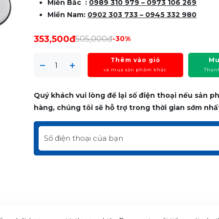
Miền Bắc :
0989 310 979 – 0973 106 269
Miền Nam:
0902 303 733 – 0945 332 980
353,500đ
505,000đ
-30%
Thêm vào giỏ
Mu
và mua sản phẩm khác
Than
Quý khách vui lòng để lại số điện thoại nếu sản 
hàng, chúng tôi sẽ hỗ trợ trong thời gian sớm nhấ