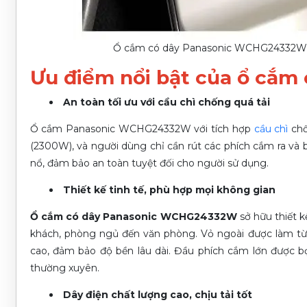
Ổ cắm có dây Panasonic WCHG24332W 3 ch
Ưu điểm nổi bật của ổ cắ
An toàn tối ưu với cầu chì chống quá tải
Ổ cắm Panasonic WCHG24332W với tích hợp
cầu chì
chố
(2300W), và người dùng chỉ cần rút các phích cắm ra và 
nổ, đảm bảo an toàn tuyệt đối cho người sử dụng.
Thiết kế tinh tế, phù hợp mọi không gian
Ổ cắm có dây Panasonic WCHG24332W
sở hữu thiết k
khách, phòng ngủ đến văn phòng. Vỏ ngoài được làm từ 
cao, đảm bảo độ bền lâu dài. Đầu phích cắm lớn được bọ
thường xuyên.
Dây điện chất lượng cao, chịu tải tốt