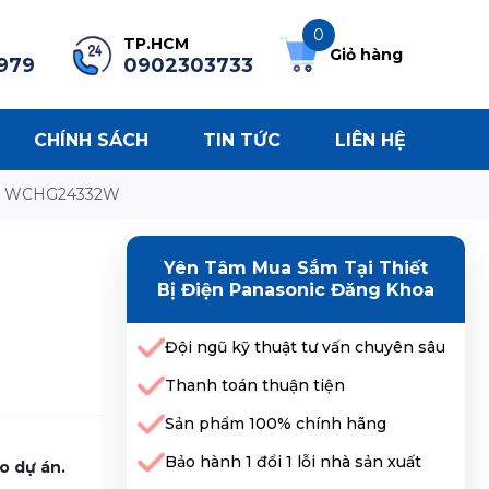
0
TP.HCM
Giỏ hàng
979
0902303733
CHÍNH SÁCH
TIN TỨC
LIÊN HỆ
C WCHG24332W
Yên Tâm Mua Sắm Tại Thiết
Bị Điện Panasonic Đăng Khoa
Đội ngũ kỹ thuật tư vấn chuyên sâu
Thanh toán thuận tiện
Sản phẩm 100% chính hãng
Bảo hành 1 đổi 1 lỗi nhà sản xuất
o dự án.