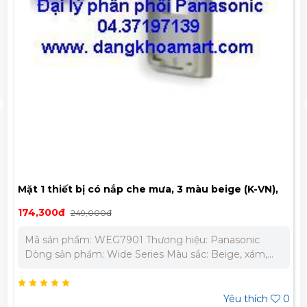
Mặt 1 thiết bị có nắp che mưa, 3 màu beige (K-VN),
xám (HK-VN), trắng (SWK-VN) Panasonic WEG7901
174,300đ
249,000đ
Mã sản phẩm: WEG7901 Thương hiệu: Panasonic
Dòng sản phẩm: Wide Series Màu sắc: Beige, xám,
trắng Kiểu dáng: Hình chữ nhật Chỉ số chống nước,
chống bụi: IP55 Bảo Hành Chính Hãng 12 Tháng Liên
hệ chúng tôi để nhận báo giá tốt nhất cho dự án.
Yêu thích
0