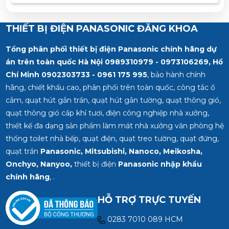
Miền Bắc : 0989 310 979 – 0973 106 269 Miền
Nam: 0902 303 733 – 0945 332 980
THIẾT BỊ ĐIỆN PANASONIC ĐĂNG KHOA
Tổng phân phối thiết bị điện Panasonic chính hãng dự
án trên toàn quốc Hà Nội 0989310979 - 0973106269, Hồ
Chí Minh
0902303733 - 0961 175 995
, bảo hành chính
hãng, chiết khấu cao, phân phối trên toàn quốc, công tắc ổ
cắm, quạt hút gắn trần, quạt hút gắn tường, quạt thông gió,
quạt thông gió cấp khí tươi, điện công nghiệp nhà xưởng,
thiết kế đa dạng sản phẩm làm mát nhà xưởng văn phòng hệ
thống toilet nhà bếp, quạt điện, quạt treo tường, quạt đứng,
quạt trần
Panasonic, Mitsubishi, Nanoco, Meikosha,
Onchyo, Nanyoo,
thiết bị điện
Panasonic nhập khẩu
chính hãng
, .
HỖ TRỢ TRỰC TUYẾN
0283 7010 089 HCM