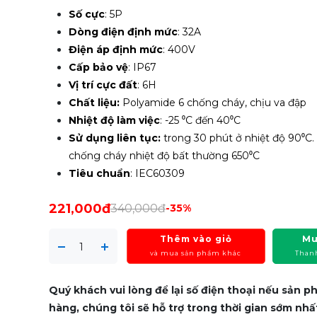
Số cực
: 5P
Dòng điện định mức
: 32A
Điện áp định mức
: 400V
Cấp bảo vệ
: IP67
Vị trí cực đất
: 6H
Chất liệu:
Polyamide 6 chống cháy, chịu va đập
Nhiệt độ làm việc
: -25 ⁰C đến 40⁰C
Sử dụng liên tục:
trong 30 phút ở nhiệt độ 90⁰C
chống cháy nhiệt độ bất thường 650⁰C
Tiêu chuẩn
: IEC60309
221,000đ
340,000đ
-35%
Thêm vào giỏ
Mu
và mua sản phẩm khác
Than
Quý khách vui lòng để lại số điện thoại nếu sản 
hàng, chúng tôi sẽ hỗ trợ trong thời gian sớm nhấ