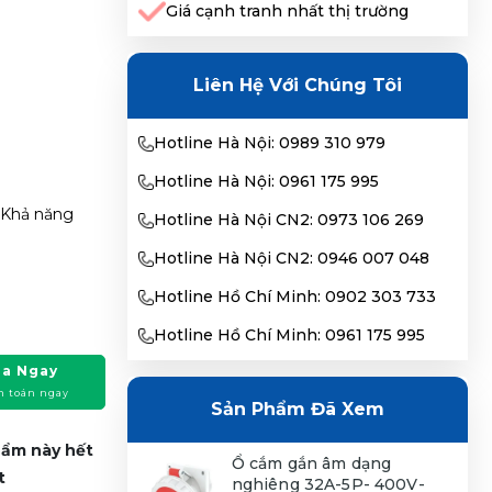
Giá cạnh tranh nhất thị trường
Liên Hệ Với Chúng Tôi
Hotline Hà Nội: 0989 310 979
Hotline Hà Nội: 0961 175 995
. Khả năng
Hotline Hà Nội CN2: 0973 106 269
Hotline Hà Nội CN2: 0946 007 048
Hotline Hồ Chí Minh: 0902 303 733
Hotline Hồ Chí Minh: 0961 175 995
a Ngay
h toán ngay
Sản Phẩm Đã Xem
phẩm này hết
Ổ cắm gắn âm dạng
t
nghiêng 32A-5P- 400V-