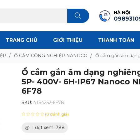
HÀ NỘI
0989310
TRANG CHỦ
GIỚI THIỆU
THANH TOÁN
IỆP
/
Ổ CẮM CÔNG NGHIỆP NANOCO
/
Ổ cắm gắn âm dạng
Ổ cắm gắn âm dạng nghiêng
5P- 400V- 6H-IP67 Nanoco N
6F78
SKU:
NIS4252-6F78
(0 đánh giá)
Lượt xem: 788