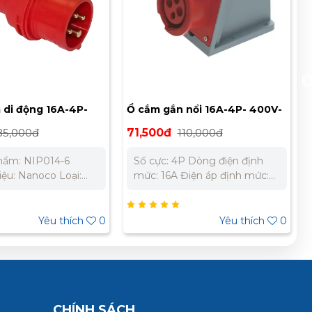
 di động 16A-4P-
Ổ cắm gắn nổi 16A-4P- 400V-
-IP44 Nanoco
6H-IP44 Nanoco NIS114-6
85,000đ
71,500đ
110,000đ
hẩm: NIP014-6
Số cực: 4P Dòng điện định
ệu: Nanoco Loại:
mức: 16A Điện áp định mức:
 di dộng loại không
400V Cấp bảo vệ: IP44 Vị trí
Dòng điện: 16A Cực:
cực đất: 6H Chất liệu:
) Điện áp định mức:
Polyamide 6 chống cháy, chịu
Yêu thích
0
Yêu thích
0
í cực tiếp địa: 6H
va đập Nhiệt độ làm việc: -25
 vệ: IP44 Chất liệu:
⁰C đến 40⁰C Sử dụng liên tục:
 6 chống cháy, chịu
trong 30 phút ở nhiệt độ
êu chuẩn: IEC60309
90⁰C. Khả năng chống cháy
nhiệt độ: -25 ⁰C đến
nhiệt độ bất thường 650⁰C
Tiêu chuẩn: IEC60309
CHÍNH SÁCH