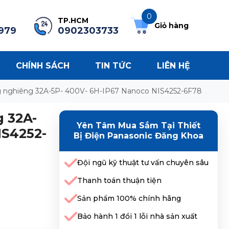
0
TP.HCM
Giỏ hàng
979
0902303733
CHÍNH SÁCH
TIN TỨC
LIÊN HỆ
 nghiêng 32A-5P- 400V- 6H-IP67 Nanoco NIS4252-6F78
 32A-
Yên Tâm Mua Sắm Tại Thiết
IS4252-
Bị Điện Panasonic Đăng Khoa
Đội ngũ kỹ thuật tư vấn chuyên sâu
Thanh toán thuận tiện
Sản phẩm 100% chính hãng
Bảo hành 1 đổi 1 lỗi nhà sản xuất