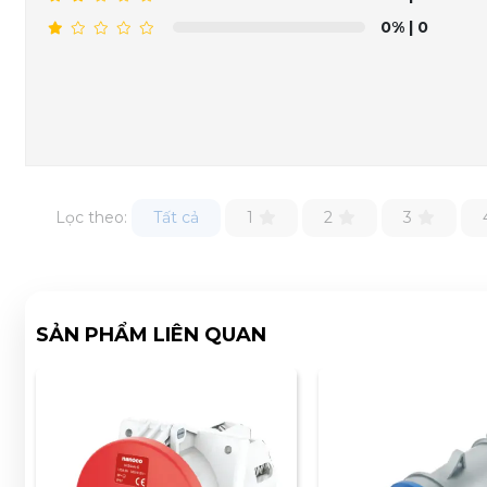
0%
| 0
Lọc theo:
Tất cả
1
2
3
SẢN PHẨM LIÊN QUAN