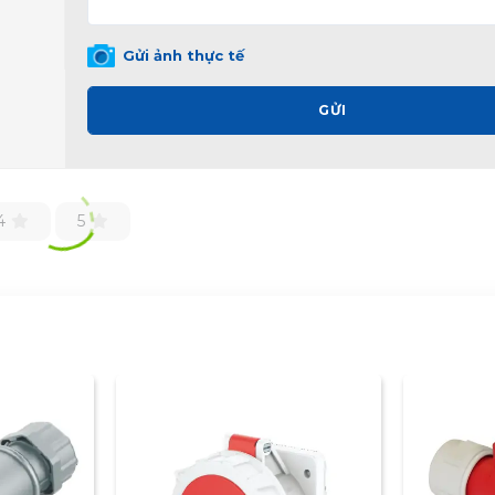
Gửi ảnh thực tế
GỬI
4
5