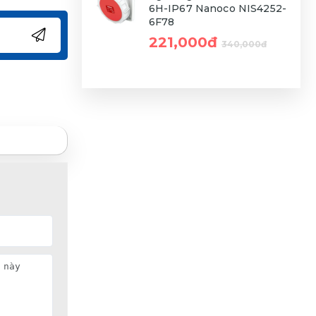
6H-IP67 Nanoco NIS4252-
6F78
221,000đ
340,000đ