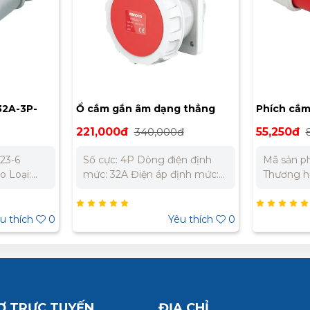
32A-3P-
Ổ cắm gắn âm dạng thẳng
Phích cắm
oco
32A-4P- 400V- 6H-IP67
400V- 6H
221,000đ
340,000đ
55,250đ
Nanoco NIS3242-6
NIP014-6
23-6
Số cực: 4P Dòng điện định
Mã sản p
o Loại:
mức: 32A Điện áp định mức:
Thương hi
không kín
400V Cấp bảo vệ: IP67 Vị trí
Phích cắm
A Cực: 3P
cực đất: 6H Chất liệu:
kín nước 
h mức:
Polyamide 6 chống cháy, chịu
4P (4 cực
u thích
0
Yêu thích
0
địa: 6H Chỉ
va đập Nhiệt độ làm việc: -25
400V Vị tr
 liệu:
⁰C đến 40⁰C Sử dụng liên tục:
Chỉ số bảo
cháy, chịu
trong 30 phút ở nhiệt độ
Polyamide
 IEC60309
90⁰C. Khả năng chống cháy
va đập Ti
-25 ⁰C đến
nhiệt độ bất thường 650⁰C
Điều kiện 
Tiêu chuẩn: IEC60309
40⁰C
Ợ TRỰC TUYẾN
ĐỊA CHỈ