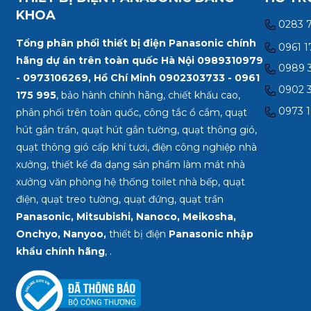
KHOA
0283 
Tổng phân phối thiết bị điện Panasonic chính
0961 1
hãng dự án trên toàn quốc Hà Nội 0989310979
0989 3
- 0973106269, Hồ Chí Minh
0902303733 - 0961
0902 3
175 995
, bảo hành chính hãng, chiết khấu cao,
0973 1
phân phối trên toàn quốc, công tắc ổ cắm, quạt
hút gắn trần, quạt hút gắn tường, quạt thông gió,
quạt thông gió cấp khí tươi, điện công nghiệp nhà
xưởng, thiết kế đa dạng sản phẩm làm mát nhà
xưởng văn phòng hệ thống toilet nhà bếp, quạt
điện, quạt treo tường, quạt đứng, quạt trần
Panasonic, Mitsubishi, Nanoco, Meikosha,
Onchyo, Nanyoo,
thiết bị điện
Panasonic nhập
khẩu chính hãng
, .