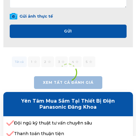
Gửi ảnh thực tế
GỬI
Tất cả
1
2
3
4
5
XEM TẤT CẢ ĐÁNH GIÁ
Yên Tâm Mua Sắm Tại Thiết Bị Điện
Panasonic Đăng Khoa
Đội ngũ kỹ thuật tư vấn chuyên sâu
Thanh toán thuận tiện