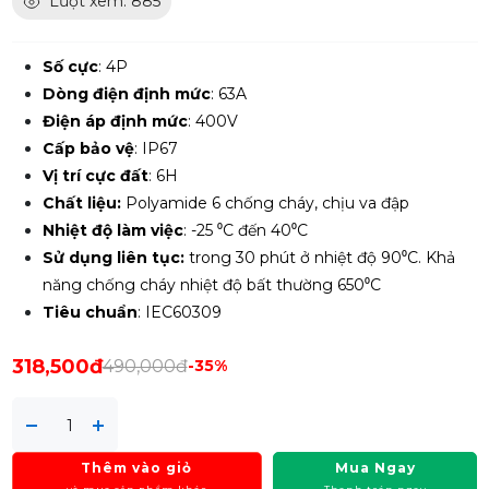
Lượt xem: 885
Số cực
: 4P
Dòng điện định mức
: 63A
Điện áp định mức
: 400V
Cấp bảo vệ
: IP67
Vị trí cực đất
: 6H
Chất liệu:
Polyamide 6 chống cháy, chịu va đập
Nhiệt độ làm việc
: -25 ⁰C đến 40⁰C
Sử dụng liên tục:
trong 30 phút ở nhiệt độ 90⁰C. Khả
năng chống cháy nhiệt độ bất thường 650⁰C
Tiêu chuẩn
: IEC60309
318,500đ
490,000đ
-35%
Thêm vào giỏ
Mua Ngay