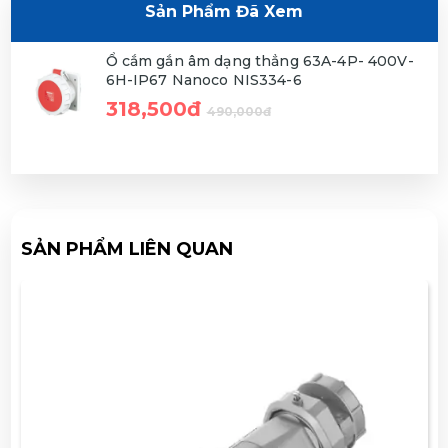
Sản Phẩm Đã Xem
Ổ cắm gắn âm dạng thẳng 63A-4P- 400V-
6H-IP67 Nanoco NIS334-6
318,500đ
490,000đ
SẢN PHẨM LIÊN QUAN