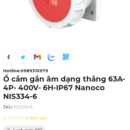
Hotline:
0989310979
Ổ cắm gắn âm dạng thẳng 63A-
4P- 400V- 6H-IP67 Nanoco
NIS334-6
SKU:
NIS334-6
(0 đánh giá)