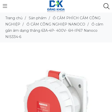
Trang chủ
/
Sản phẩm
/
Ổ CẮM PHÍCH CẮM CÔNG
NGHIỆP
/
Ổ CẮM CÔNG NGHIỆP NANOCO
/
Ổ cắm
gắn âm dạng thẳng 63A-4P- 400V- 6H-IP67 Nanoco
NIS334-6