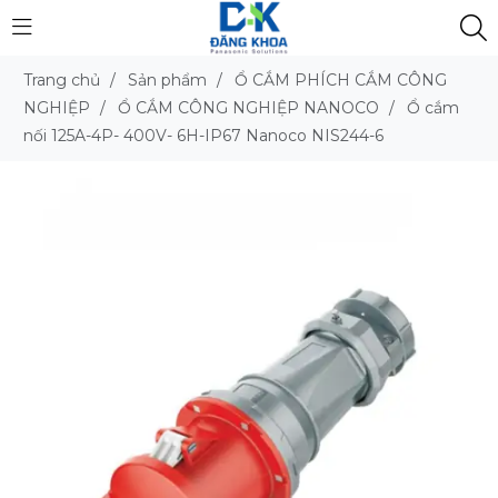
Trang chủ
/
Sản phẩm
/
Ổ CẮM PHÍCH CẮM CÔNG
NGHIỆP
/
Ổ CẮM CÔNG NGHIỆP NANOCO
/
Ổ cắm
nối 125A-4P- 400V- 6H-IP67 Nanoco NIS244-6