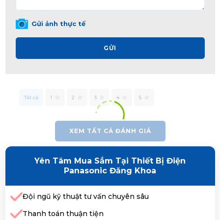
Gửi ảnh thực tế
GỬI
Tất cả
1
2
3
4
5
XEM TẤT CẢ ĐÁNH GIÁ
Yên Tâm Mua Sắm Tại Thiết Bị Điện
Panasonic Đăng Khoa
Đội ngũ kỹ thuật tư vấn chuyên sâu
Thanh toán thuận tiện