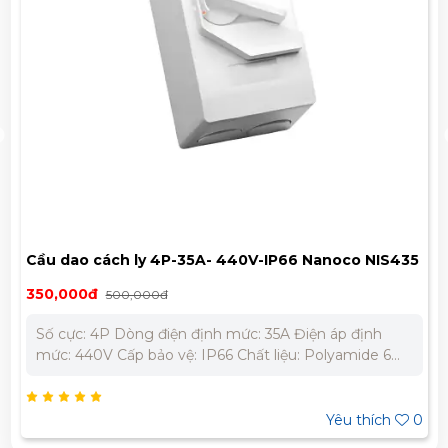
Cầu dao cách ly 4P-35A- 440V-IP66 Nanoco NIS435
350,000đ
500,000đ
Số cực: 4P Dòng điện định mức: 35A Điện áp định
mức: 440V Cấp bảo vệ: IP66 Chất liệu: Polyamide 6
chống cháy, chịu va đập Nhiệt độ làm việc: -25 ⁰C đến
40⁰C Sử dụng liên tục: trong 30 phút ở nhiệt độ 90⁰C.
Khả năng chống cháy nhiệt độ bất thường 650⁰C Tiêu
Yêu thích
0
chuẩn: IEC60309