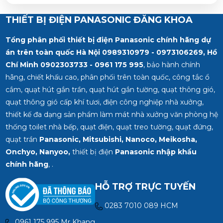
THIẾT BỊ ĐIỆN PANASONIC ĐĂNG KHOA
Tổng phân phối thiết bị điện Panasonic chính hãng dự
án trên toàn quốc Hà Nội 0989310979 - 0973106269, Hồ
Chí Minh
0902303733 - 0961 175 995
, bảo hành chính
hãng, chiết khấu cao, phân phối trên toàn quốc, công tắc ổ
cắm, quạt hút gắn trần, quạt hút gắn tường, quạt thông gió,
quạt thông gió cấp khí tươi, điện công nghiệp nhà xưởng,
thiết kế đa dạng sản phẩm làm mát nhà xưởng văn phòng hệ
thống toilet nhà bếp, quạt điện, quạt treo tường, quạt đứng,
quạt trần
Panasonic, Mitsubishi, Nanoco, Meikosha,
Onchyo, Nanyoo,
thiết bị điện
Panasonic nhập khẩu
chính hãng
, .
HỖ TRỢ TRỰC TUYẾN
0283 7010 089 HCM
0961 175 995 Mr Khang