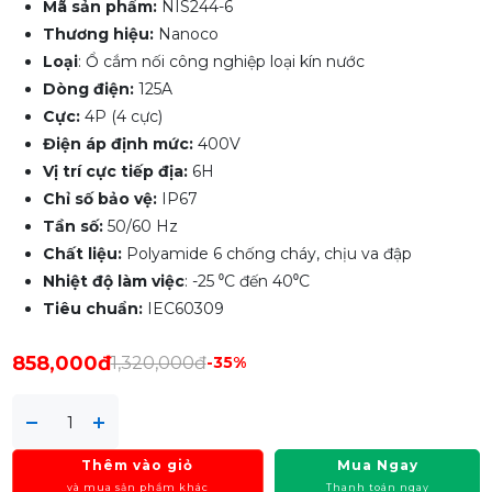
Mã sản phẩm:
NIS244-6
Thương hiệu:
Nanoco
Loại
: Ổ cắm nối công nghiệp loại kín nước
Dòng điện:
125A
Cực:
4P (4 cực)
Điện áp định mức:
400V
Vị trí cực tiếp địa:
6H
Chỉ số bảo vệ:
IP67
Tần số:
50/60 Hz
Chất liệu:
Polyamide 6 chống cháy, chịu va đập
Nhiệt độ làm việc
: -25 ⁰C đến 40⁰C
Tiêu chuẩn:
IEC60309
858,000đ
1,320,000đ
-35%
Thêm vào giỏ
Mua Ngay
và mua sản phẩm khác
Thanh toán ngay