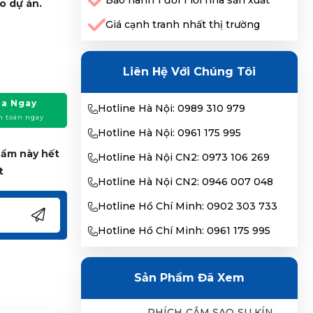
Bảo hành 1 đổi 1 lỗi nhà sản xuất
o dự án.
Giá cạnh tranh nhất thị trường
Liên Hệ Với Chúng Tôi
a Ngay
Hotline Hà Nội: 0989 310 979
h toán ngay
Hotline Hà Nội: 0961 175 995
phẩm này hết
Hotline Hà Nội CN2: 0973 106 269
t
Hotline Hà Nội CN2: 0946 007 048
Hotline Hồ Chí Minh: 0902 303 733
Hotline Hồ Chí Minh: 0961 175 995
Sản Phẩm Đã Xem
PHÍCH CẮM SAO SU KÍN