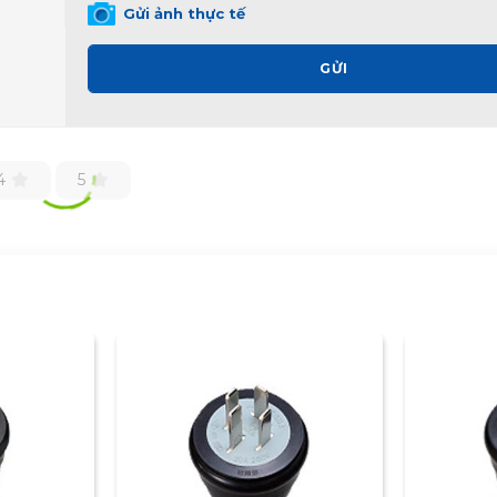
Gửi ảnh thực tế
GỬI
4
5