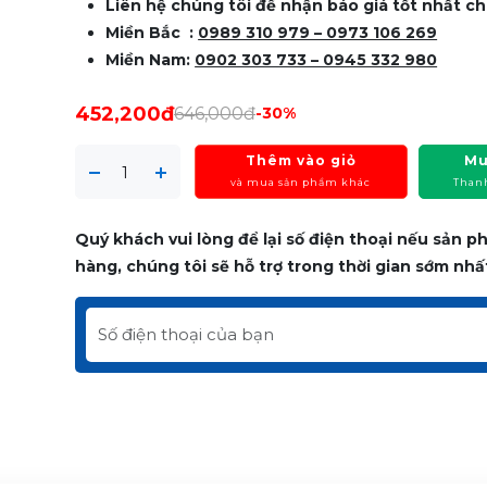
Liên hệ chúng tôi để nhận báo giá tốt nhất ch
Miền Bắc :
0989 310 979 – 0973 106 269
Miền Nam:
0902 303 733 – 0945 332 980
452,200đ
646,000đ
-30%
Thêm vào giỏ
Mu
và mua sản phẩm khác
Than
Quý khách vui lòng để lại số điện thoại nếu sản 
hàng, chúng tôi sẽ hỗ trợ trong thời gian sớm nhấ