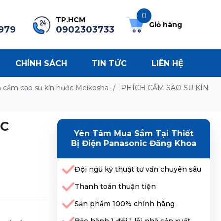
0
TP.HCM
Giỏ hàng
979
0902303733
CHÍNH SÁCH
TIN TỨC
LIÊN HỆ
 cắm cao su kín nước Meikosha
/
PHÍCH CẮM SAO SU KÍN
ỚC
Yên Tâm Mua Sắm Tại Thiết
Bị Điện Panasonic Đăng Khoa
Đội ngũ kỹ thuật tư vấn chuyên sâu
Thanh toán thuận tiện
Sản phẩm 100% chính hãng