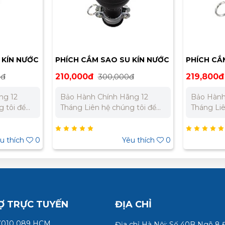
 KÍN NƯỚC
PHÍCH CẮM SAO SU KÍN NƯỚC
PHÍCH CẮ
N
MEIKOSHA MP2536
MEIKOSHA
0đ
210,000đ
300,000đ
219,800đ
ng 12
Bảo Hành Chính Hãng 12
Bảo Hành
Tháng Liên hệ chúng tôi để
Tháng Liên hệ chúng tôi để
ất cho dự
nhận báo giá tốt nhất cho dự
nhận báo 
án. Miền Bắc : 0973 106 269 –
án. Miền Bắc : 0989 310 979
0989 310 979 Miền Nam:
– 0973 106 269 
u thích
0
Yêu thích
0
5 332 980
0902 303 733 – 0945 332 980
0902 303
Ợ TRỰC TUYẾN
ĐỊA CHỈ
7010 089 HCM
Địa chỉ Hà Nội: Số 40B Ngõ 8