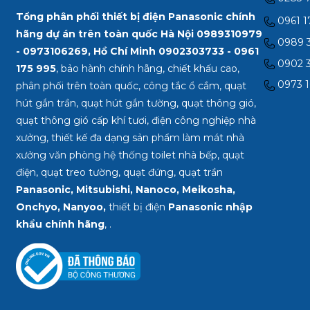
Tổng phân phối thiết bị điện Panasonic chính
0961 1
hãng dự án trên toàn quốc Hà Nội 0989310979
0989 3
- 0973106269, Hồ Chí Minh
0902303733 - 0961
0902 3
175 995
, bảo hành chính hãng, chiết khấu cao,
0973 1
phân phối trên toàn quốc, công tắc ổ cắm, quạt
hút gắn trần, quạt hút gắn tường, quạt thông gió,
quạt thông gió cấp khí tươi, điện công nghiệp nhà
xưởng, thiết kế đa dạng sản phẩm làm mát nhà
xưởng văn phòng hệ thống toilet nhà bếp, quạt
điện, quạt treo tường, quạt đứng, quạt trần
Panasonic, Mitsubishi, Nanoco, Meikosha,
Onchyo, Nanyoo,
thiết bị điện
Panasonic nhập
khẩu chính hãng
, .