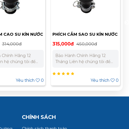
M CAO SU KÍN NƯỚC
PHÍCH CẮM SAO SU KÍN NƯỚC
 ME2546-N
MEIKOSHA MP2520
314,000đ
315,000đ
450,000đ
 Chính Hãng 12
Bảo Hành Chính Hãng 12
Tháng Liên hệ chúng tôi để
giá tốt nhất cho dự
nhận báo giá tốt nhất cho dự
án. Miền Bắc : 0989 310 979
Miền Nam:
– 0973 106 269 Miền Nam:
Yêu thích
0
Yêu thích
0
 733 – 0945 332 980
0902 303 733 – 0945 332 980
CHÍNH SÁCH
 Đường
Chính sách thanh toán