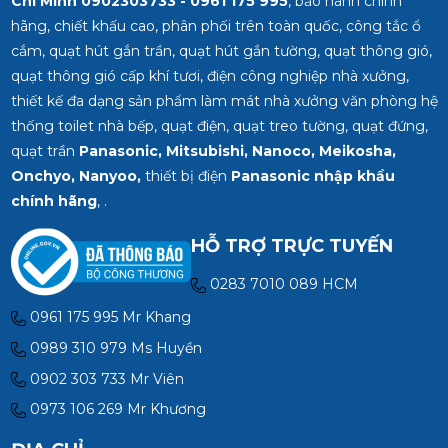
Chí Minh
0902303733 - 0961 175 995
, bảo hành chính
hãng, chiết khấu cao, phân phối trên toàn quốc, công tắc ổ
cắm, quạt hút gắn trần, quạt hút gắn tường, quạt thông gió,
quạt thông gió cấp khí tươi, điện công nghiệp nhà xưởng,
thiết kế đa dạng sản phẩm làm mát nhà xưởng văn phòng hệ
thống toilet nhà bếp, quạt điện, quạt treo tường, quạt đứng,
quạt trần
Panasonic, Mitsubishi, Nanoco, Meikosha,
Onchyo, Nanyoo,
thiết bị điện
Panasonic nhập khẩu
chính hãng
, .
HỖ TRỢ TRỰC TUYẾN
0283 7010 089 HCM
0961 175 995 Mr Khang
0989 310 979 Ms Huyền
0902 303 733 Mr Viên
0973 106 269 Mr Khương