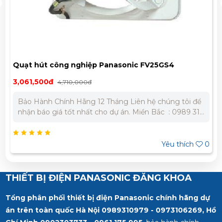
hiệp Panasonic FV25GS4
Quạt hút gắn tường
595,000đ
000đ
850,000đ
g Liên hệ chúng tôi để
Bảo Hành Chính Hãng 12 Tháng Liê
 án. Miền Bắc : 0989 310
nhận báo giá tốt nhất cho dự án. 
– 0945
979 - 0973 106 269 Miền Nam: 0902 303 733 – 0945
332 980
Yêu thích
0
THIẾT BỊ ĐIỆN PANASONIC ĐĂNG KHOA
Tổng phân phối thiết bị điện Panasonic chính hãng dự
án trên toàn quốc Hà Nội 0989310979 - 0973106269, Hồ