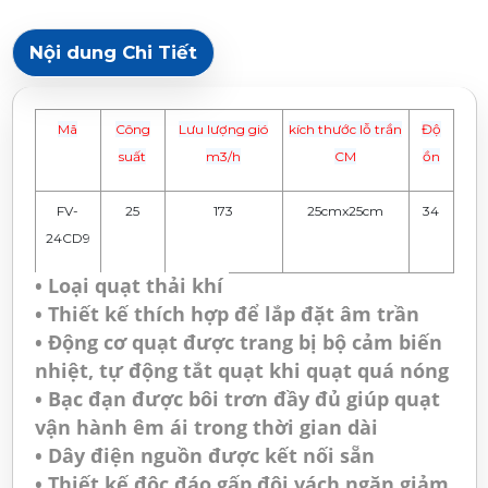
Nội dung Chi Tiết
Mã
Công
Lưu lượng gió
kích thước lỗ trần
Độ
suất
m3/h
CM
ồn
FV-
25
173
25cmx25cm
34
24CD9
• Loại quạt thải khí
• Thiết kế thích hợp để lắp đặt âm trần
• Động cơ quạt được trang bị bộ cảm biến
nhiệt, tự động tắt quạt khi quạt quá nóng
• Bạc đạn được bôi trơn đầy đủ giúp quạt
vận hành êm ái trong thời gian dài
• Dây điện nguồn được kết nối sẵn
• Thiết kế độc đáo gấp đôi vách ngăn giảm