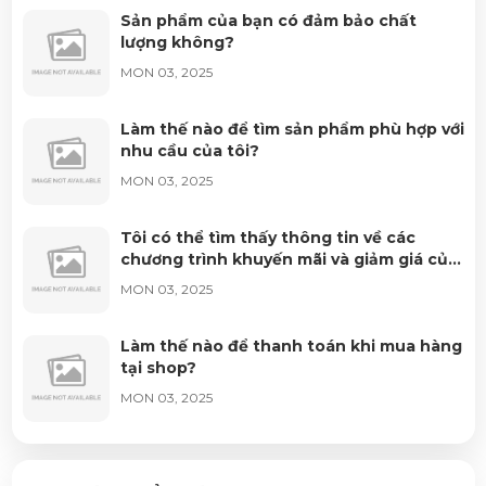
Sản phẩm của bạn có đảm bảo chất
lượng không?
MON 03, 2025
Làm thế nào để tìm sản phẩm phù hợp với
nhu cầu của tôi?
MON 03, 2025
Tôi có thể tìm thấy thông tin về các
chương trình khuyến mãi và giảm giá của
shop ở đâu?
MON 03, 2025
Làm thế nào để thanh toán khi mua hàng
tại shop?
MON 03, 2025
Tôi có thể đổi hoặc trả sản phẩm nếu
không hài lòng không?