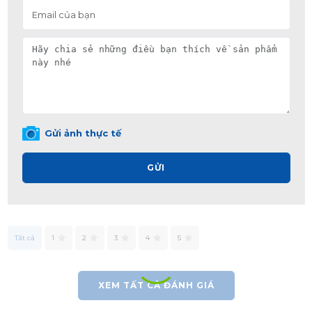
Gửi ảnh thực tế
GỬI
Tất cả
1
2
3
4
5
XEM TẤT CẢ ĐÁNH GIÁ