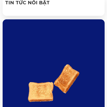
TIN TỨC NỔI BẬT
MON 03, 2025