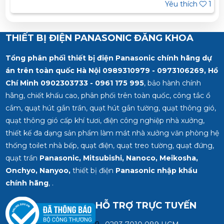
Yêu thích
1
THIẾT BỊ ĐIỆN PANASONIC ĐĂNG KHOA
Tổng phân phối thiết bị điện Panasonic chính hãng dự
án trên toàn quốc Hà Nội 0989310979 - 0973106269, Hồ
Chí Minh
0902303733 - 0961 175 995
, bảo hành chính
hãng, chiết khấu cao, phân phối trên toàn quốc, công tắc ổ
cắm, quạt hút gắn trần, quạt hút gắn tường, quạt thông gió,
quạt thông gió cấp khí tươi, điện công nghiệp nhà xưởng,
thiết kế đa dạng sản phẩm làm mát nhà xưởng văn phòng hệ
thống toilet nhà bếp, quạt điện, quạt treo tường, quạt đứng,
quạt trần
Panasonic, Mitsubishi, Nanoco, Meikosha,
Onchyo, Nanyoo,
thiết bị điện
Panasonic nhập khẩu
chính hãng
, .
HỖ TRỢ TRỰC TUYẾN