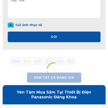
Gửi ảnh thực tế
GỬI
Tất cả
1
2
3
4
5
XEM TẤT CẢ ĐÁNH GIÁ
Yên Tâm Mua Sắm Tại Thiết Bị Điện
Panasonic Đăng Khoa